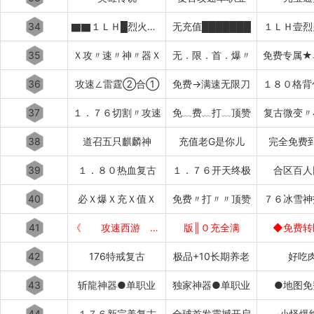
34
▇▇１ＬＨ█烈火冰雪
无充值███████
１ＬＨ壹烈
35
Ｘ攻〃速〃神〃器Ｘ
无．限．首．爆〃
免费专属★
36
攻速∠雷霆②合①
免费→满速无限刀
１８０格背
37
１．７６切割〃攻速
免﹏费﹏打﹏顶赞
复古微变〃
38
道召五只麒麟神
充值老G是你儿
完全免费
39
１．８０热血复古
１．７６开天终极
合区百人
40
必Ｘ爆Ｘ充Ｘ值Ｘ
免费〃打〃〃顶赞
７６冰雪神
41
《 攻速西游 》
版║０充全满
◆免费转
42
176特戒复古
极品+10长期养老
好吃
43
斩龍神器●单职业
独家神器●单职业
●地图免
44
１７６新完美复古
全球首发震撼开启
·小怪爆