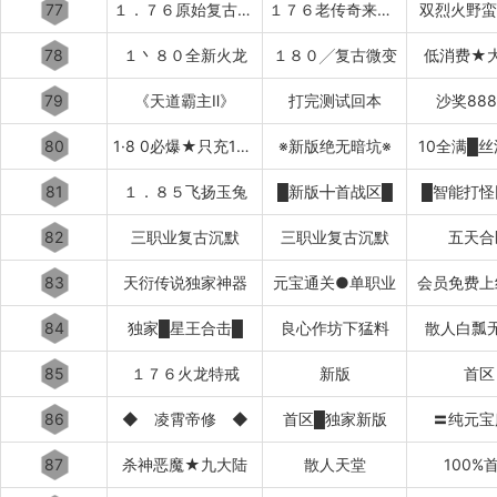
77
１．７６原始复古███████
１７６老传奇来了████████
双烈火野蛮
78
１丶８０全新火龙
１８０╱复古微变
低消费★
79
《天道霸主Ⅱ》
打完测试回本
沙奖88
80
1·8 0必爆★只充10元
※新版绝无暗坑※
10全满█
81
１．８５飞扬玉兔
█新版╋首战区█
█智能打怪
82
三职业复古沉默
三职业复古沉默
五天合
83
天衍传说独家神器
元宝通关●单职业
会员免费上
84
独家█星王合击█
良心作坊下猛料
散人白瓢
85
１７６火龙特戒
新版
首区
86
◆ 凌霄帝修 ◆
首区█独家新版
〓纯元宝
87
杀神恶魔★九大陆
散人天堂
100%