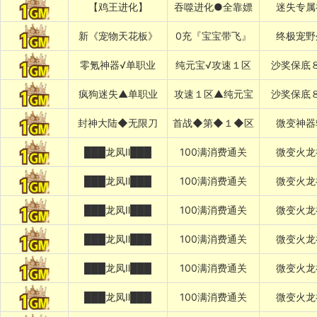
【鸡王进化】
吞噬进化●全靠嫖
迷失专属
新《宠物天花板》
0充『宝宝带飞』
终极宠野
零氪神器√单职业
纯元宝√攻速１区
沙奖保底
疯狗迷失▲单职业
攻速１区▲纯元宝
沙奖保底
封神大陆◆无限刀
首战◆第◆１◆区
微变神器
███龙凤Ⅱ███
100满消费通关
微变火龙
███龙凤Ⅱ███
100满消费通关
微变火龙
███龙凤Ⅱ███
100满消费通关
微变火龙
███龙凤Ⅱ███
100满消费通关
微变火龙
███龙凤Ⅱ███
100满消费通关
微变火龙
███龙凤Ⅱ███
100满消费通关
微变火龙