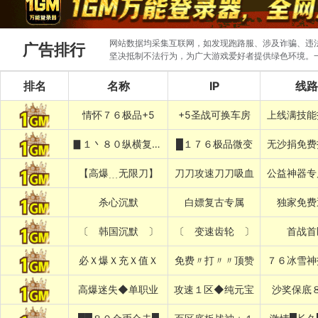
网站数据均采集互联网，如发现跑路服、涉及诈骗、违法圈
广告排行
坚决抵制不法行为，为广大游戏爱好者提供绿色环境。
排名
名称
IP
线路
情怀７６极品+5
+5圣战可换车房
上线满技能
▊１丶８０纵横复古▊
█１７６极品微变
无沙捐免费
【高爆﹍无限刀】
刀刀攻速刀刀吸血
公益神器专
杀心沉默
白嫖复古专属
独家免费
〔 韩国沉默 〕
〔 变速齿轮 〕
首战首
必Ｘ爆Ｘ充Ｘ值Ｘ
免费〃打〃〃顶赞
７６冰雪神
高爆迷失◆单职业
攻速１区◆纯元宝
沙奖保底