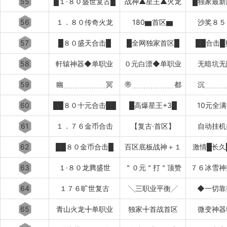
55
█１·８０盛世复古█
战神▲星王▲火龙
█独家最新
56
１．８０传奇火龙
180▆首区▆
沙奖８５
57
█８０盛天合击█
█全网独家首区█
██合击█
58
軒辕神器◆单职业
０元白漂◆单职业
无暗坑无
59
幽﹍﹍﹍﹍﹍﹍冥
帝﹍﹍﹍﹍﹍﹍都
沉﹍﹍﹍
60
██８０十元合击██
█高爆星王+3█
10元全
61
１．７６金币合击
【复古·首区】
自动挂机
62
██８０金币合击█
百区底板战神＋１
激情█长久
63
１·８０龙腾盛世
＂０元＂打＂顶赞
７６冰雪神
64
１７６旷世复古
╲三职业平衡╱
◆一切靠
65
青山火龙╋单职业
独家╋首战首区
微变神器