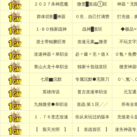
２０２７杀神恶魔
微变█首战①区
神器＂无
群体切割█神器
０充．自己打满赞
打充值．
１·８０独家战神
战神█首区
◆极品+
道士带鲲鹏巨兽
攻速元素▃微变
不玩文字
攻速神器〃单职业
必〃爆〃充〃值Ｘ
０氪〃免费
青山火龙╋单职业
独家╋首战首区
微变神器
七星▇沉默
专属沉默●无限刀
０╲氪╲
英雄传说
复古攻速单职业
元宝通
九烛微变●单职业
首战·第１区╱╱
所有全
１．７６变态攻速
你从未玩过的版本
充值老Ｇ
【 裂天光明 】
【 首战首区 】
迷失神器专