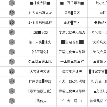
88
▇神秘大陆▇
▇二百倍爆率▇
上先送
89
１·８０独家火龙
首战█首区
首区
90
１·８０独家战神
战神█首区
◆极品+
91
七星▇沉默
专属沉默●无限刀
０╲氪╲
92
第一未央█迷失
██首站首区██
“无暗坑无
93
【鸡王进化】
吞噬进化●全靠嫖
迷失专属
94
免▲费▲来▲玩
全▲部▲靠▲打
▲新斩立
95
天玄迷失攻速
倍攻攻速迷失
96
群体切割█神器
０充．自己打满赞
打充值．
97
【最新骷髅进化】
吞噬进化●全靠嫖
▄充值好
98
古族传人
《 专 属 》
首爆奖励上