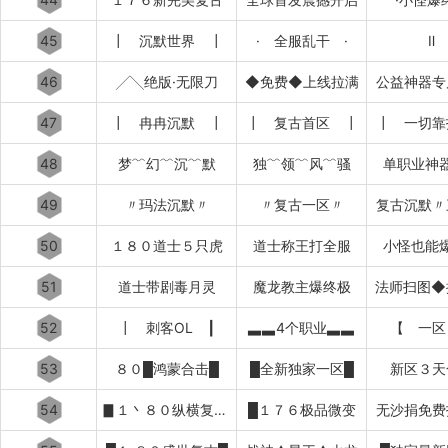
45
┃ 沉默世界 ┃
· 全服乱干 ·
Ⅱ
46
╱╲绝版·无限刀
◆免费◆上线拉满
公益神器专
47
┃ 冉冉沉默 ┃
┃ 复古首区 ┃
┃ 一切靠
48
梦﹌幻﹌沉﹌默
独﹌领﹌风﹌骚
单职业神
49
〃玛法沉默〃
〃复古一区〃
复古沉默〃
50
１８０道士５只虎
道士称王打全服
小怪也能
51
道士带剧毒月灵
魔龙教主爆终极
法师扫图◆
52
┃ 刺客OL ┃
▃▃4个职业▃▃
【 一区
53
８０█鸿蒙合击█
█全新独家一区█
新区３天
54
▊１丶８０纵横复古▊
█１７６极品微变
无沙捐免费