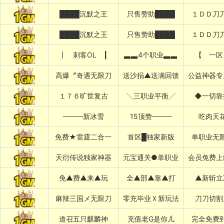
████沉默之王
只售赞助████
１ＤＤ刀
████沉默之王
只售赞助████
１ＤＤ刀
┃ 刺客OL ┃
▃▃4个职业▃▃
【 一区
高爆〞奇遇无限刀
送沙捐▲送满回馈
公益神器专
１７６旷世复古
╲三职业平衡╱
◆一切靠
────新冰雪
15顶赞────
吃肉天
免费★雷霆二合一
首区█独家新版
单职业无
天衍传说独家神器
元宝通关●单职业
会员免费上
免▲费▲来▲玩
全▲部▲靠▲打
▲新斩立
麻辣三国メ无限刀
零充毕业Ｘ新玩法
刀刀切割
道召五只麒麟神
充值老G是你儿
完全免费