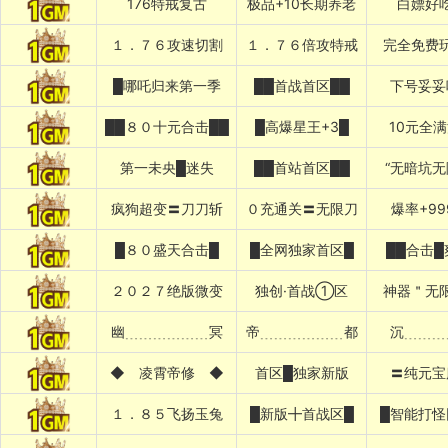
176特戒复古
极品+10长期养老
白嫖好
１．７６攻速切割
１．７６倍攻特戒
完全免费
█哪吒归来第一季
██首战首区██
下号妥妥
██８０十元合击██
█高爆星王+3█
10元全
第一未央█迷失
██首站首区██
“无暗坑无
疯狗超变〓刀刀斩
０充通关〓无限刀
爆率+99
█８０盛天合击█
█全网独家首区█
██合击█
２０２７绝版微变
独创·首战①区
神器＂无
幽﹍﹍﹍﹍﹍﹍冥
帝﹍﹍﹍﹍﹍﹍都
沉﹍﹍﹍
◆ 凌霄帝修 ◆
首区█独家新版
〓纯元宝
１．８５飞扬玉兔
█新版╋首战区█
█智能打怪