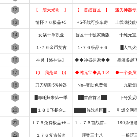
12
【 裂天光明 】
【 首战首区 】
迷失神器专
13
情怀７６极品+5
+5圣战可换车房
上线满技能
14
女娲╋单职业
首区╋╋独家新版
╋纯元宝
15
１·７６金币复古
１·７６极品＋６
█人气火
16
神灵【洛神诀】
◆◆神器探索◆◆
靠装备起
17
((( 我是皇 )))
◆纯元宝◆真１区
●一个会员
18
刀刀切割5%神器
Ne~赞助免费领
九龍觉
19
█哪吒归来第一季
██首战首区██
下号妥妥
20
██１８０飞扬合击██
████首战首区████
引爆全网星
21
１７６免费极品+5〓道招猛虎〓
１．７６首战首区刚开１秒███
180杀怪
22
１７６复古传奇
顶赞三十八
一服玩