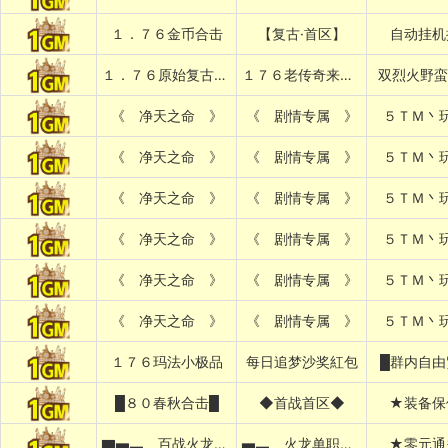
１．７６金币合击
【复古·首区】
自动挂机
１．７６原始复古███████
１７６老传奇来了████████
双烈火野蛮
《 净天之命 》
《 剧情专属 》
５ＴＭ丶
《 净天之命 》
《 剧情专属 》
５ＴＭ丶
《 净天之命 》
《 剧情专属 》
５ＴＭ丶
《 净天之命 》
《 剧情专属 》
５ＴＭ丶
《 净天之命 》
《 剧情专属 》
５ＴＭ丶
《 净天之命 》
《 剧情专属 》
５ＴＭ丶
１７６玛法小极品
每日追梦沙奖紅包
█群内自由
█８０春秋合击█
◆首战首区◆
★装备保
▇▅▃▁百战火龙▁▃▅▇
▅▃▁火龙单职业▁▃▅
★零元通