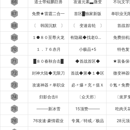
66
道士带鲲鹏巨兽
攻速元素▃微变
不玩文字
67
免费★雷霆二合一
首区█独家新版
单职业无
68
〔 韩国沉默 〕
〔 变速齿轮 〕
首战首
69
１●８０至尊火龙
有隐藏◆找老G退款
免费挂机
70
１．７６赤月
小极品+5
特色复
71
█８０春秋合击█
◆首战首区◆
★装备保
72
封神大陆◆无限刀
首战◆第◆１◆区
微变神器
73
攻速神器〃单职业
必〃爆〃充〃值Ｘ
０氪〃免费
74
归影合击II
〔众天邪〕
〔蚩罗
75
────新冰雪
15顶赞────
吃肉天
76
76攻速·豪情霸业
专属╱特戒╱极品
28元