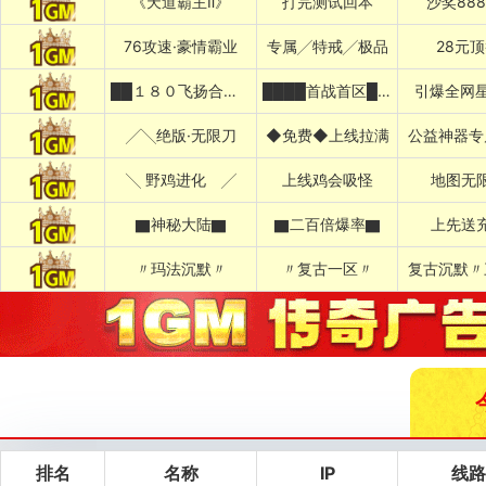
《天道霸主Ⅱ》
打完测试回本
沙奖88
76攻速·豪情霸业
专属╱特戒╱极品
28元
██１８０飞扬合击██
████首战首区████
引爆全网星
╱╲绝版·无限刀
◆免费◆上线拉满
公益神器专
╲ 野鸡进化 ╱
上线鸡会吸怪
地图无
▇神秘大陆▇
▇二百倍爆率▇
上先送
〃玛法沉默〃
〃复古一区〃
复古沉默〃
排名
名称
IP
线路