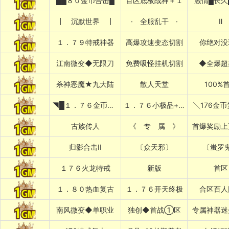
██８０金币合击█
百区底板战神＋１
激情█长久
┃ 沉默世界 ┃
· 全服乱干 ·
Ⅱ
１．７９特戒神器
高爆攻速变态切割
你绝对没
江南微变◆无限刀
免费吸怪挂机切割
◆全爆超
杀神恶魔★九大陆
散人天堂
100%
◥█１．７６金币复古
１．７６小极品+５██◤
╲176金
古族传人
《 专 属 》
首爆奖励上
归影合击II
〔众天邪〕
〔蚩罗
１７６火龙特戒
新版
首区
１．８０热血复古
１．７６开天终极
合区百人
南风微变◆单职业
独创◆首战①区
专属神器迷