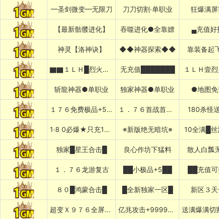
━圣剑微变━无限刀
刀刀切割·单职业
狂爆满屏
【最新骷髅进化】
吞噬进化●全靠嫖
▄充值好
神灵【洛神诀】
◆◆神器探索◆◆
靠装备起
▇▇１ＬＨ█烈火冰雪
无充值███████
１ＬＨ壹烈
斩龍神器●单职业
独家神器●单职业
●地图免
１７６免费极品+5〓道招猛虎〓
１．７６首战首区刚开１秒███
180杀怪
1·8 0必爆★只充10元
※新版绝无暗坑※
10全满█
独家█星王合击█
良心作坊下猛料
散人白瓢
１．７６龙游复古
██小极品+5██
██充值可
８０█鸿蒙合击█
█全新独家一区█
新区３天
超变Ｘ９７６全屏乱炸神技
亿兆攻击+999999%吸血专属