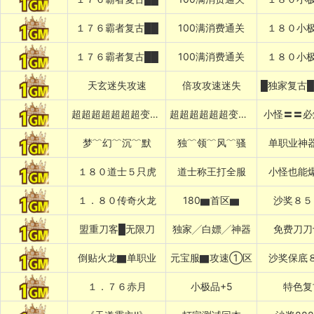
１７６霸者复古██
100满消费通关
１８０小极
１７６霸者复古██
100满消费通关
１８０小极
天玄迷失攻速
倍攻攻速迷失
超超超超超超超变变变变
超超超超超超变变变变变
小怪〓〓必
梦﹌幻﹌沉﹌默
独﹌领﹌风﹌骚
单职业神
１８０道士５只虎
道士称王打全服
小怪也能
１．８０传奇火龙
180▆首区▆
沙奖８５
盟重刀客█无限刀
独家╱白嫖╱神器
免费刀刀
倒贴火龙▇单职业
元宝服▇攻速①区
沙奖保底
１．７６赤月
小极品+5
特色复