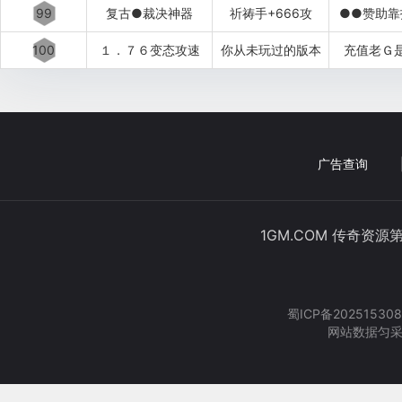
99
复古●裁决神器
祈祷手+666攻
●●赞助靠
100
１．７６变态攻速
你从未玩过的版本
充值老Ｇ
广告查询
1GM.COM 传奇资源
蜀ICP备202515308
网站数据匀采