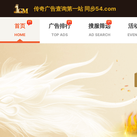
传奇广告查询第一站 同步54.com
首页
广告排行
搜服筛选
活
HOME
TOP ADS
AD SEARCH
EVEN