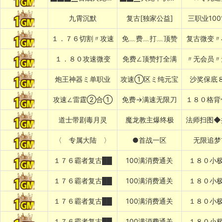
九霄沉默
复古[独家公益]
三职业10
１．７６切割〃攻速
免﹏费﹏打﹏顶赞
复古微变〃
１．８０攻速微变
免费∠顶赞打全满
〃无会员〃
炮王神器ミ单职业
攻速①区ミ纯元宝
沙奖保底
攻速∠雷霆②合①
免费→满速无限刀
１８０格背
道士带剧毒月灵
魔龙教主爆终极
法师扫图◆
〈 专属大陆 〉
●首战一区
无限追梦
１７６霸者复古██
100满消费通关
１８０小极
１７６霸者复古██
100满消费通关
１８０小极
１７６霸者复古██
100满消费通关
１８０小极
１７６霸者复古██
100满消费通关
１８０小极