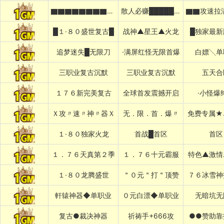
▇▇▇▇▇▇▇▇▇▇太初之始
散人必赚█████████
█１·８０盛世复古█
战神▲星王▲火龙
█独家最新
追梦迷失█无限刀
·满屏红怪无限首爆
白嫖╲单
三职业复古沉默
三职业复古沉默
五天合
１７６新完美复古
全球首发震撼开启
·小怪爆
Ｘ攻〃速〃神〃器Ｘ
无．限．首．爆〃
免费专属★
１·８０独家火龙
首战█首区
首区
１．７６天真第２季
１．７６十元霸服
特色▲激情
１·８０龙腾盛世
＂０元＂打＂顶赞
７６冰雪神
軒辕神器◆单职业
０元白漂◆单职业
无暗坑无
复古●裁决神器
祈祷手+666攻
●●赞助靠