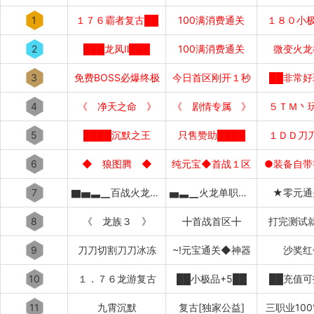
1
１７６霸者复古██
100满消费通关
１８０小极
2
███龙凤Ⅱ███
100满消费通关
微变火龙
3
免费BOSS必爆终极
今日首区刚开１秒
██非常好
4
《 净天之命 》
《 剧情专属 》
５ＴＭ丶
5
████沉默之王
只售赞助████
１ＤＤ刀
6
◆ 狼图腾 ◆
纯元宝◆首战１区
●装备自带
7
▇▅▃▁百战火龙▁▃▅▇
▅▃▁火龙单职业▁▃▅
★零元通
8
《 龙族３ 》
╋首战首区╋
打完测试
9
刀刀切割刀刀冰冻
~!元宝通关◆神器
沙奖红
10
１．７６龙游复古
██小极品+5██
██充值可
11
九霄沉默
复古[独家公益]
三职业10