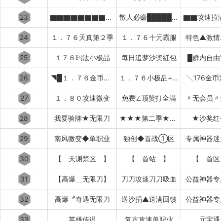
23
▇▇▇▇▇▇▇▇▇▇太初之始
散人必赚█████████
24
１．７６天真第２季
１．７６十元霸服
特色▲激情
25
１７６玛法小极品
每日追梦沙奖紅包
█群内自由
26
◥█１．７６金币复古
１．７６小极品+５██◤
╲176金
27
１．８０攻速微变
免费∠顶赞打全满
〃无会员〃
28
我要验牌★无限刀
★★★第二季★★★
★沙奖红
29
南风微变◆单职业
独创◆首战①区
专属神器迷
30
【 天渊禁区 】
【 首站 】
【 首区
31
【高爆﹍无限刀】
刀刀攻速刀刀吸血
公益神器专
32
高爆〞奇遇无限刀
送沙捐▲送满回馈
公益神器专
33
英雄传说
复古攻速单职业
元宝通