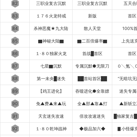
82
三职业复古沉默
三职业复古沉默
五天合
83
１７６火龙特戒
新版
首区
84
杀神恶魔★九大陆
散人天堂
100%
85
▇神秘大陆▇
▇二百倍爆率▇
上先送
86
１·８０独家火龙
首战█首区
首区
87
七星▇沉默
专属沉默●无限刀
０╲氪╲
88
第一未央█迷失
██首站首区██
“无暗坑无
89
【鸡王进化】
吞噬进化●全靠嫖
迷失专属
90
免▲费▲来▲玩
全▲部▲靠▲打
▲新斩立
91
天玄迷失攻速
倍攻攻速迷失
92
１·８０乾坤战神
◆极品加六◆
▊小怪爆