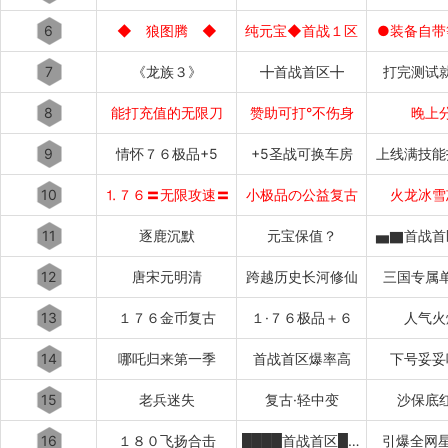
6
◆ 狼图腾 ◆
纯元宝◆首战１区
●装备自带
7
《龙族３》
╋首战首区╋
打完测试
8
能打充值的无限刀
赞助可打°不伤身
晚上
9
情怀７６极品+5
+5圣战可换车房
上线满技能
10
⒈７６〓无限攻速〓
小极品の公益复古
火龙冰雪
11
逐鹿沉默
元宝保值？
▅▇首战首
12
唐宋元明清
跨越历史长河修仙
三国专属
13
１７６金币复古
１·７６极品＋６
人气火
14
哪吒归来第一季
首战首区爆率高
下号妥妥
15
老兵迷失
复古·轻中变
沙保底
16
１８０飞扬合击
████首战首区████
引爆全网星