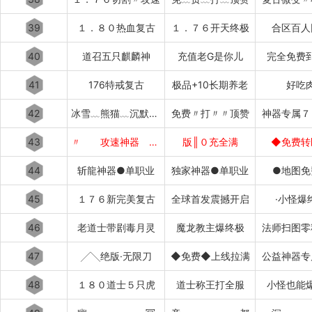
39
１．８０热血复古
１．７６开天终极
合区百人
40
道召五只麒麟神
充值老G是你儿
完全免费
41
176特戒复古
极品+10长期养老
好吃
42
冰雪﹏熊猫﹏沉默﹏攻速
免费〃打〃〃顶赞
神器专属７
43
〃 攻速神器 〃
版║０充全满
◆免费转
44
斩龍神器●单职业
独家神器●单职业
●地图免
45
１７６新完美复古
全球首发震撼开启
·小怪爆
46
老道士带剧毒月灵
魔龙教主爆终极
法师扫图零
47
╱╲绝版·无限刀
◆免费◆上线拉满
公益神器专
48
１８０道士５只虎
道士称王打全服
小怪也能