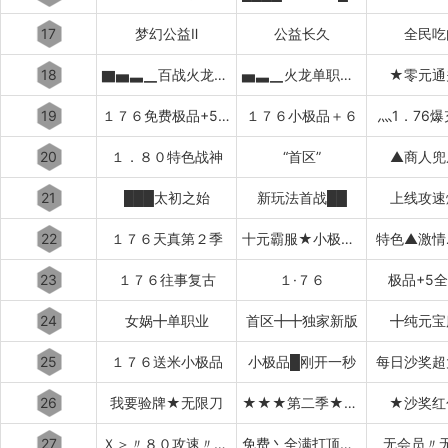
17
梦幻公益Ⅱ
公益长久
全民吃
18
▇▅▃▁百战火龙▁▃▅▇
▅▃▁火龙单职业▁▃▅
★零元通
19
１７６免费极品+5〓道招猛虎〓
１７６小极品＋６
灬1．76
20
１．８０特色战神
“首区”
▲商人兜
21
███太初之始
新玩法首战██
上线攻速
22
１７６天真第２季
十元霸服★小极品+７
特色▲激情
23
１７６往事复古
１·７６
极品+5
24
女娲╋单职业
首区╋╋独家新版
╋纯元宝
25
１７６送米小极品
小极品█刚开一秒
每日沙奖超
26
我要验牌★无限刀
★★★第二季★★★
★沙奖红
27
Ｘ＞〃８０攻速〃＜Ｘ
免费丶全满打顶赞▂▃▅▇
无会员〃