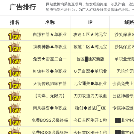
网站数据均采集互联网，如发现跑路服、涉及诈骗、违法圈
广告排行
坚决抵制不法行为，为广大游戏爱好者提供绿色环境。
排名
名称
IP
线路
白漂神器★单职业
攻速１区★纯元宝
沙奖保底
疯狗神器▲单职业
攻速１区▲纯元宝
沙奖保底
免费★雷霆二合一
首区█独家新版
单职业无
軒辕神器◆单职业
０元白漂◆单职业
无暗坑无
天衍传说独家神器
元宝通关●单职业
会员免费上
【高爆﹍无限刀】
刀刀攻速刀刀吸血
公益神器专
南风微变◆单职业
独创◆首战①区
专属神器迷
免费BOSS必爆终极
今日首区刚开１秒
██非常好
免费BOSS必爆终极
今日首区刚开１秒
██非常好