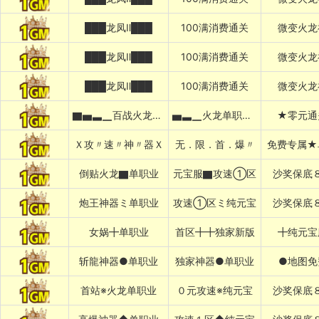
███龙凤Ⅱ███
100满消费通关
微变火龙
███龙凤Ⅱ███
100满消费通关
微变火龙
███龙凤Ⅱ███
100满消费通关
微变火龙
▇▅▃▁百战火龙▁▃▅▇
▅▃▁火龙单职业▁▃▅
★零元通
Ｘ攻〃速〃神〃器Ｘ
无．限．首．爆〃
免费专属★
倒贴火龙▇单职业
元宝服▇攻速①区
沙奖保底
炮王神器ミ单职业
攻速①区ミ纯元宝
沙奖保底
女娲╋单职业
首区╋╋独家新版
╋纯元宝
斩龍神器●单职业
独家神器●单职业
●地图免
首站※火龙单职业
０元攻速※纯元宝
沙奖保底