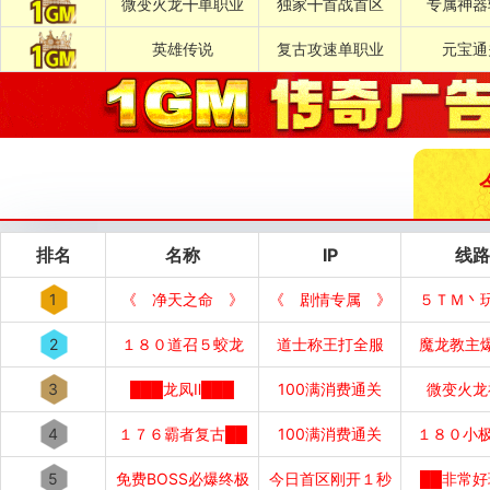
微变火龙╋单职业
独家╋首战首区
专属神器
英雄传说
复古攻速单职业
元宝通
排名
名称
IP
线路
1
《 净天之命 》
《 剧情专属 》
５ＴＭ丶
2
１８０道召５蛟龙
道士称王打全服
魔龙教主
3
███龙凤Ⅱ███
100满消费通关
微变火龙
4
１７６霸者复古██
100满消费通关
１８０小极
5
免费BOSS必爆终极
今日首区刚开１秒
██非常好