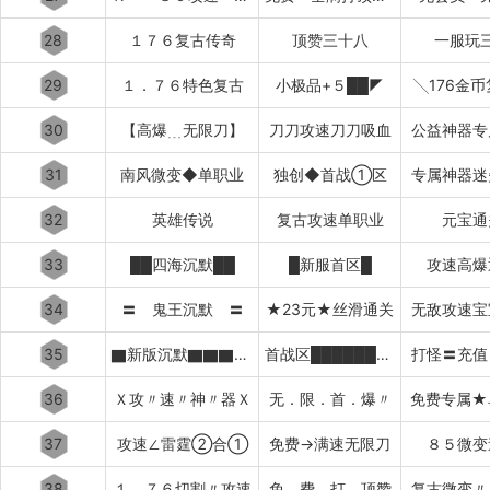
28
１７６复古传奇
顶赞三十八
一服玩
29
１．７６特色复古
小极品+５██◤
╲176金
30
【高爆﹍无限刀】
刀刀攻速刀刀吸血
公益神器专
31
南风微变◆单职业
独创◆首战①区
专属神器迷
32
英雄传说
复古攻速单职业
元宝通
33
██四海沉默██
█新服首区█
攻速高爆
34
〓 鬼王沉默 〓
★23元★丝滑通关
无敌攻速宝
35
▇新版沉默▇▇▇▇▇▇▇▇▇▇
首战区███████████
打怪〓充值
36
Ｘ攻〃速〃神〃器Ｘ
无．限．首．爆〃
免费专属★
37
攻速∠雷霆②合①
免费→满速无限刀
８５微变
38
１．７６切割〃攻速
免﹏费﹏打﹏顶赞
复古微变〃