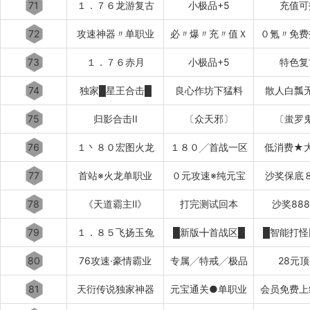
71
１．７６龙游复古
小极品+5
充值可
72
攻速神器〃单职业
必〃爆〃充〃值Ｘ
０氪〃免费
73
１．７６赤月
小极品+5
特色复
74
独家█星王合击█
良心作坊下猛料
散人白瓢
75
归影合击II
〔众天邪〕
〔蚩罗
76
１丶８０宏图火龙
１８０╱首战一区
低消费★
77
首站※火龙单职业
０元攻速※纯元宝
沙奖保底
78
《天道霸主Ⅱ》
打完测试回本
沙奖88
79
１．８５飞扬玉兔
█新版╋首战区█
█智能打怪
80
76攻速·豪情霸业
专属╱特戒╱极品
28元
81
天衍传说独家神器
元宝通关●单职业
会员免费上