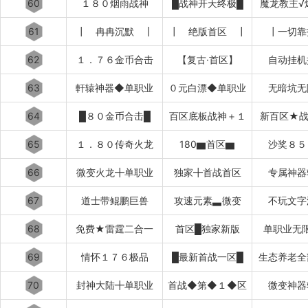
60
１８０烟雨战神
█战神开天终极█
魔龙教主√
61
┃ 冉冉沉默 ┃
┃ 绝版首区 ┃
┃一切靠
62
１．７６金币合击
【复古·首区】
自动挂机
63
軒辕神器◆单职业
０元白漂◆单职业
无暗坑无
64
█８０金币合击█
百区底板战神＋１
新百区★战
65
１．８０传奇火龙
180▆首区▆
沙奖８５
66
微变火龙╋单职业
独家╋首战首区
专属神器
67
道士带鲲鹏巨兽
攻速元素▃微变
不玩文字
68
免费★雷霆二合一
首区█独家新版
单职业无
69
情怀１７６极品
█最新首战一区█
生态养老全
70
封神大陆╋单职业
首战◆第◆１◆区
微变神器