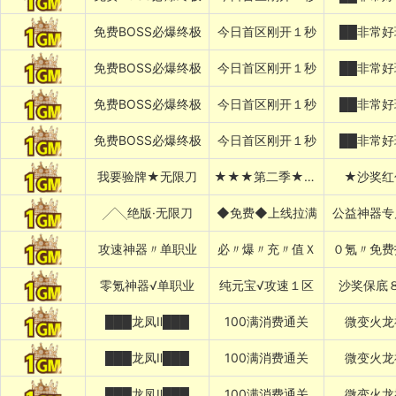
免费BOSS必爆终极
今日首区刚开１秒
██非常好
免费BOSS必爆终极
今日首区刚开１秒
██非常好
免费BOSS必爆终极
今日首区刚开１秒
██非常好
免费BOSS必爆终极
今日首区刚开１秒
██非常好
我要验牌★无限刀
★★★第二季★★★
★沙奖红
╱╲绝版·无限刀
◆免费◆上线拉满
公益神器专
攻速神器〃单职业
必〃爆〃充〃值Ｘ
０氪〃免费
零氪神器√单职业
纯元宝√攻速１区
沙奖保底
███龙凤Ⅱ███
100满消费通关
微变火龙
███龙凤Ⅱ███
100满消费通关
微变火龙
███龙凤Ⅱ███
100满消费通关
微变火龙