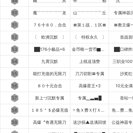
49
幽﹍﹍﹍﹍﹍﹍冥
帝﹍﹍﹍﹍﹍﹍都
沉﹍﹍﹍
50
魔﹌﹌﹌﹌﹌﹌龙
山﹌﹌﹌﹌﹌﹌丘
专属神器
51
７６╋８０．合击
〓第１战．１区〓
〓教主爆
52
〔 欧洲沉默 〕
〔 特权永久 〕
首战首
53
██176小极品+6
金币唯一货币▇▇▇▇▇▇
██口碑炸
54
九霄沉默
上线送顶赞
三职业10
55
能打充值的无限刀
刀刀切割〓专属
沙奖红
56
８０十元合击
高爆星王+3
10元全
57
新上づ沉默专属
专属▁▃▅█
首站一
58
１８５＂＄必爆充值
〃免Ｘ费Ｘ打Ｘ顶赞
免﹏费﹏免
59
高爆〞奇遇无限刀
送沙捐▲送满回馈
公益神器专