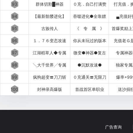
93
群体切割█神器
０充．自己打满赞
打充值．
94
【最新骷髅进化】
吞噬进化●全靠嫖
▄充值好
95
古族传人
《 专 属 》
首爆奖励上
96
１．７６变态攻速
你从未玩过的版本
充值老Ｇ
97
江湖稻草人◆专属
微变●神器●复古
专属神器
98
╲大千世界╱专属
●沉默攻速●
独家专属
99
疯狗超变〓刀刀斩
０充通关〓无限刀
爆率+99
100
封神录高爆版
首战首区单职业
送沙捐
广告查询