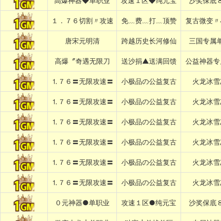
高爆神器◆单职业
攻速１区◆纯元宝
沙奖保底
１．７６切割〃攻速
免﹏费﹏打﹏顶赞
复古微变〃
唐宋元明清
跨越历史长河修仙
三国专属
高爆〞奇遇无限刀
送沙捐▲送满回馈
公益神器专
⒈７６〓无限攻速〓
小极品の公益复古
火龙冰雪
⒈７６〓无限攻速〓
小极品の公益复古
火龙冰雪
⒈７６〓无限攻速〓
小极品の公益复古
火龙冰雪
⒈７６〓无限攻速〓
小极品の公益复古
火龙冰雪
⒈７６〓无限攻速〓
小极品の公益复古
火龙冰雪
⒈７６〓无限攻速〓
小极品の公益复古
火龙冰雪
０元神器●单职业
攻速１区●纯元宝
沙奖保底