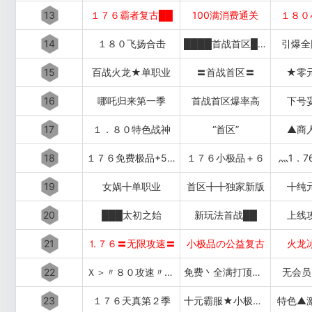
13
１７６霸者复古██
100满消费通关
１８０
14
１８０飞扬合击
████首战首区████
引爆全
15
百战火龙★单职业
〓首战首区〓
★零
16
哪吒归来第一季
首战首区爆率高
下号
17
１．８０特色战神
“首区”
▲商
18
１７６免费极品+5〓道招猛虎〓
１７６小极品＋６
灬1．7
19
女娲╋单职业
首区╋╋独家新版
╋纯
20
███太初之始
新玩法首战██
上线
21
⒈７６〓无限攻速〓
小极品の公益复古
火龙
22
Ｘ＞〃８０攻速〃＜Ｘ
免费丶全满打顶赞▂▃▅▇
无会员
23
１７６天真第２季
十元霸服★小极品+７
特色▲