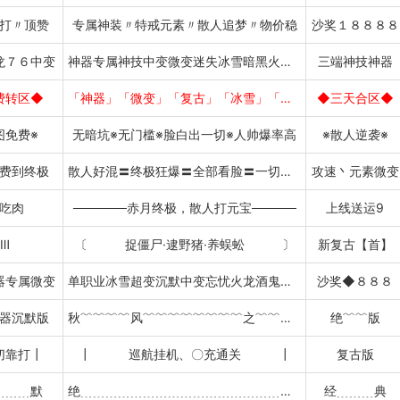
打〃顶赞
专属神装〃特戒元素〃散人追梦〃物价稳
沙奖１８８８８
龙７６中变
神器专属神技中变微变迷失冰雪暗黑火龙８０大极品
三端神技神器
费转区◆
「神器」「微变」「复古」「冰雪」「攻速」
◆三天合区◆
图免费※
无暗坑※无门槛※脸白出一切※人帅爆率高
※散人逆袭※
费到终极
散人好混〓终极狂爆〓全部看脸〓一切靠打
攻速丶元素微变
吃肉
──────赤月终极，散人打元宝─────
上线送运9
Ⅲ
〔 捉僵尸·逮野猪·养蜈蚣 〕
新复古【首】
器专属微变
单职业冰雪超变沉默中变忘忧火龙酒鬼暗黑768085
沙奖◆８８８
器沉默版
秋﹌﹌﹌﹌风﹌﹌﹌﹌﹌﹌﹌﹌之﹌﹌﹌﹌城
绝﹌﹌版
切靠打┃
┃ 巡航挂机、〇充通关 ┃
复古版
﹍﹍﹍默
绝﹍﹍﹍﹍﹍﹍﹍﹍﹍﹍﹍﹍﹍﹍﹍﹍﹍﹍版
经﹍﹍﹍典