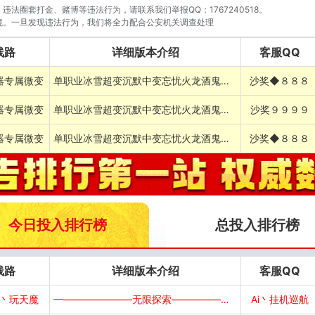
法圈套打金、赌博等违法行为，请联系我们举报QQ：1767240518。
境。一旦发现违法行为，我们将全力配合公安机关调查处理
线路
详细版本介绍
客服QQ
器专属微变
单职业冰雪超变沉默中变忘忧火龙酒鬼暗黑768085
沙奖◆８８８
器专属微变
单职业冰雪超变沉默中变忘忧火龙酒鬼暗黑768085
沙奖９９９９
器专属微变
单职业冰雪超变沉默中变忘忧火龙酒鬼暗黑768085
沙奖◆８８８
今日投入排行榜
总投入排行榜
线路
详细版本介绍
客服QQ
丶玩天魔
━———————无限探索———————━
Ai丶挂机巡航