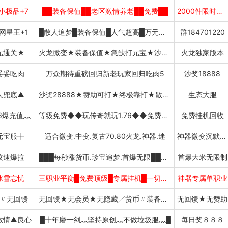
小极品+7
██装备保值██老区激情养老██免费██
2000件限时首爆
网星王+1
█散人追梦█装备保值█人气超高█万元沙奖
群184701220
元通关★
火龙微变★装备保值★急缺打元宝★沙奖红苞
火龙独家版本
妥妥吃肉
万众期待重磅回归新老玩家回归吃肉5
沙奖18888
人兜底▲
沙奖28888★赞助可打★终极靠打★散人追梦★
生态大服
6爆充值灬
等级免费◆◆玩传奇就玩1.76◆◆免费挂机
免费挂机回收
元宝服╋
适合微变.中变.复古70.80火龙.神器.迷
神器微变沉默火龙
攻速爆拉
███每秒涨货币.珍宝追梦.首爆无限████████
首爆大米无限制
冰雪忘忧
三职业平衡█免费顶级█专属挂机█一切靠打
神器专属单职业
〃无回馈
无回馈★无会员★无隐藏╱货币〃装备保值
无回馈★无赞助
激情▲良心
█十年磨一剑灬坚持原创灬不做垃圾服灬█
每日奖８８８