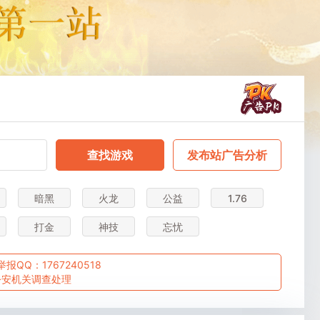
查找游戏
发布站广告分析
暗黑
火龙
公益
1.76
打金
神技
忘忧
Q：1767240518
公安机关调查处理