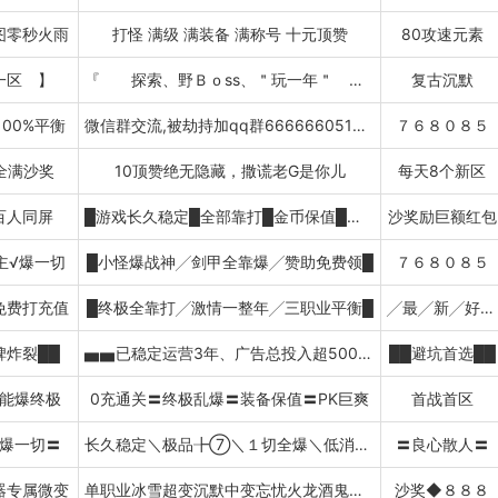
图零秒火雨
打怪 满级 满装备 满称号 十元顶赞
80攻速元素
一区 】
『 探索、野Ｂｏss、＂玩一年＂ 』
复古沉默
00%平衡
微信群交流,被劫持加qq群666666051下载
７６８０８５
全满沙奖
10顶赞绝无隐藏，撒谎老G是你儿
每天8个新区
百人同屏
█游戏长久稳定█全部靠打█金币保值█百人攻城█
沙奖励巨额红包
主√爆一切
█小怪爆战神╱剑甲全靠爆╱赞助免费领█
７６８０８５
免费打充值
█终极全靠打╱激情一整年╱三职业平衡█
╱最╱新╱好╱玩╱版╱本
碑炸裂██
▅▅已稳定运营3年、广告总投入超500万▅▅
██避坑首选██
能爆终极
0充通关〓终极乱爆〓装备保值〓PK巨爽
首战首区
爆一切〓
长久稳定＼极品╊⑦＼１切全爆＼低消费＼散人耐玩＼０充下全图
〓良心散人〓
器专属微变
单职业冰雪超变沉默中变忘忧火龙酒鬼暗黑768085
沙奖◆８８８