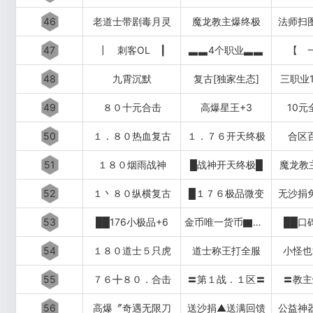
46
老道士带剧毒月灵
魔龙教主爆终极
法师扫
47
┃ 刺客OL ┃
▃▃4个职业▃▃
【 
48
九霄沉默
复古[独家生态]
三职业1
49
８０十元合击
高爆星王+3
10元
50
１．８０热血复古
１．７６开天终极
合区
51
１８０烟雨战神
█战神开天终极█
魔龙教
52
１丶８０纵横复古
█１７６极品微变
无沙捐
53
██176小极品+6
金币唯一货币▇▇▇▇▇▇
██口
54
１８０道士５只虎
道士称王打全服
小怪也
55
７６╋８０．合击
〓第１战．１区〓
〓教主
56
高爆〞奇遇无限刀
送沙捐▲送满回馈
公益神