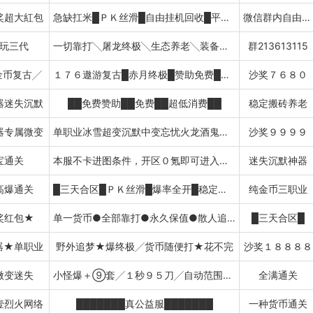
奖超大紅包
急缺扛米█ＰＫ丝滑█自由挂机回收█平衡不变态█
微信群内自由买卖
玩三代
一切靠打╲屠龙终极╲生态养老╲装备保值
群213613115
金币复古╱
１７６遨游复古█赤月终极█赞助免费█特色技能█送自动捡物挂机
沙奖７６８０
器迷失沉默
██免费赞助██免费██超低消费██
稳定搬砖养老
器专属微变
单职业冰雪超变沉默中变忘忧火龙酒鬼暗黑768085
沙奖９９９９
宝通关
本服不卡进图条件，开区０氪即可进入所有图
迷失沉默神器
高爆通关
█三天合区█ＰＫ丝滑█爆率全开█稳定养老
纯金币三职业
奖红包★
单一货币●全部靠打●永久保值●散人追-通宵固顶
█三天合区█
器★单职业
野外追梦★爆终极╱货币随便打★花不完
沙奖１８８８８
微变迷失
小怪爆＋⑨套╱１秒９５刀╱自动范围捡物
全满通关
壹烈火网络
███████真公益服███████
一种货币通关