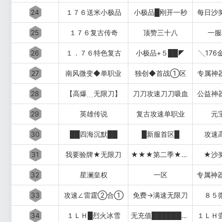
24
１７６送米小极品
小极品█刚开一秒
每日沙
25
１７６复古传奇
顶赞三十八
一服
26
１．７６特色复古
小极品+５██◤
╲176
27
南风微变◆单职业
独创◆首战①区
专属神
28
【高爆﹍无限刀】
刀刀攻速刀刀吸血
公益神
29
英雄传说
复古攻速单职业
元
30
██四海沉默██
█新服首区█
攻速
31
我要验牌★无限刀
★★★第二季★★★
★沙
32
星澜皇权
一区
专属神
33
攻速∠雷霆②合①
免费→满速无限刀
８５
34
１ＬＨ█烈火冰雪
无充值████████████
１ＬＨ