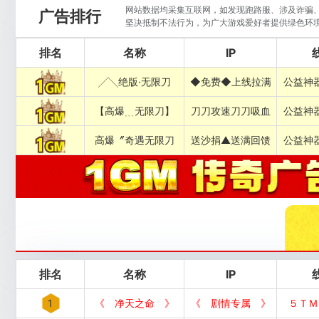
网站数据均采集互联网，如发现跑路服、涉及诈骗、违
广告排行
坚决抵制不法行为，为广大游戏爱好者提供绿色环
排名
名称
IP
╱╲绝版·无限刀
◆免费◆上线拉满
公益神
【高爆﹍无限刀】
刀刀攻速刀刀吸血
公益神
高爆〞奇遇无限刀
送沙捐▲送满回馈
公益神
排名
名称
IP
1
《 净天之命 》
《 剧情专属 》
５ＴＭ