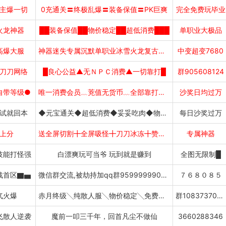
主爆一切
0充通关〓终极乱爆〓装备保值〓PK巨爽
完全免费玩毕业
火龙神器
██装备保值██物价稳定██超低消费███
单职业大极品
高爆大服
神器迷失专属沉默单职业冰雪火龙复古神技
中变超变7680
刀刀网络
█良心公益▲无ＮＰＣ消费▲一切靠打█
群905608124
自带等级●
唯一消费会员﹏茺值无货币﹏全部靠打﹏吃肉
沙奖日均过万
试就回本
◆元宝通关◆超低消费◆妥妥吃肉◆物价稳定◆
每日沙奖过万
上分
送全屏切割╋全屏吸怪╋刀刀冰冻╋赞助直接领
专属神器
技能打怪强
白漂爽玩可当爷 玩到就是赚到
全图无限制█
战首区▇▅
微信群交流,被劫持加qq群959999990下载
７６８０８５
气火爆
赤月终级╲纯散人服╲物价稳定╲免费挂机
群1083737056
飞散人逆袭
魔前一叩三千年，回首凡尘不做仙
3660288346