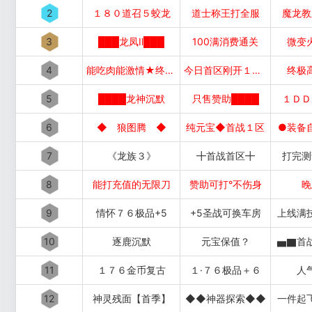
2
１８０道召５蛟龙
道士称王打全服
魔龙教
3
███龙凤Ⅱ███
100满消费通关
微变
4
能吃肉能激情★终极好打
今日首区刚开１秒１秒███
终极
5
████龙神沉默
只售赞助████
１ＤＤ
6
◆ 狼图腾 ◆
纯元宝◆首战１区
●装备
7
《龙族３》
╋首战首区╋
打完测
8
能打充值的无限刀
赞助可打°不伤身
晚
9
情怀７６极品+5
+5圣战可换车房
上线满
10
逐鹿沉默
元宝保值？
▅▇首
11
１７６金币复古
１·７６极品＋６
人
12
神灵残面【首季】
◆◆神器探索◆◆
一件起