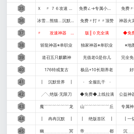
35
Ｘ 〃 ７６攻速 〃 Ｘ
免费∠→专属小极品
免费〃
36
冰雪﹏熊猫﹏沉默﹏攻速
免费〃打〃〃顶赞
神器火
37
〃 攻速神器 〃
版║０充全满
◆免
38
斩龍神器※单职业
独家神器※单职业
※地
39
道召五只麒麟神
充值老G是你儿
完全免
40
176特戒复古
极品+10长期养老
好
41
┃ 沉默世界 ┃
· 全服乱干 ·
42
╱╲绝版·无限刀
◆免费◆上线拉满
公益神
43
魔﹌﹌﹌﹌﹌﹌龙
山﹌﹌﹌﹌﹌﹌丘
专属神
44
┃ 冉冉沉默 ┃
┃ 绝版首区 ┃
┃一
45
幽﹍﹍﹍﹍﹍﹍冥
帝﹍﹍﹍﹍﹍﹍都
沉﹍