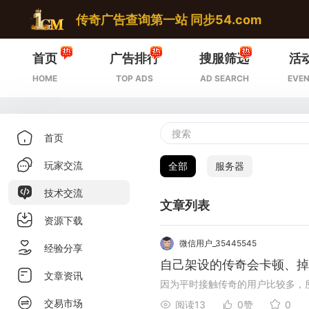
传奇广告查询第一站 同步54.com
首页
广告排行
搜服筛选
活
HOME
TOP ADS
AD SEARCH
EVEN
首页
玩家交流
全部
服务器
技术交流
文章列表
资源下载
微信用户_35445545
经验分享
自己架设的传奇会卡顿、掉
文章资讯
交易市场
阅读13
0赞
0