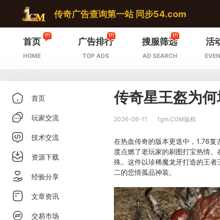
传奇广告查询第一站 同步54.com
首页
广告排行
搜服筛选
活
HOME
TOP ADS
AD SEARCH
EVEN
传奇星王盔为何
首页
玩家交流
2026-06-11
1gm.COM版权
技术交流
在热血传奇的版本更迭中，1.76
度点燃了老玩家的刷图打宝热情。
资源下载
殊。这件以珍稀魔龙牙打造的王者
二的悲情孤品神装。
经验分享
文章资讯
交易市场