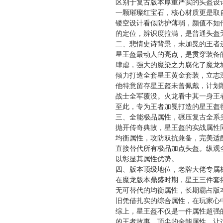
区别于复古版本厚重严实的头盔设
一颗璀璨红宝石，核心材质更是取
镂空设计看似防护薄弱，颜值不如
的定位，辨识度拉满，是普通头盔
二、悲情史诗背景，未加冕的王者
星王盔最动人的亮点，是贯穿装备
肆虐，强大的魔染之力腐化了魔龙
倾力打造全套星王黄金套装，立志
他特意留存星王盔未曾佩戴，计划
战士全军覆没。火龙看中其一身王
至此，专为王者加冕打造的星王盔
三、全能极品属性，碾压复古全系
抛开传奇典故，星王盔的实战属性同
均衡属性，攻防双抗兼备，完美适配
直接替代所有极品加点头盔。纵观
以彰显其属性优势。
四、版本顶级地位，老牌大佬专属
在魔龙版本鼎盛时期，星王三件套
无可替代的均衡属性，长期霸占版
旧凭借扎实的综合属性，在玩家心
综上，星王盔不仅是一件属性超强
的王者故事、顶尖的全能属性，让