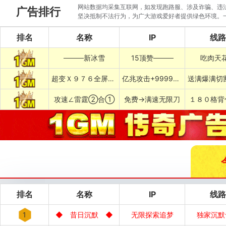
网站数据均采集互联网，如发现跑路服、涉及诈骗、违法圈
广告排行
坚决抵制不法行为，为广大游戏爱好者提供绿色环境。
排名
名称
IP
线路
────新冰雪
15顶赞────
吃肉天
超变Ｘ９７６全屏乱炸神技
亿兆攻击+999999%吸血专属
攻速∠雷霆②合①
免费→满速无限刀
１８０格背
排名
名称
IP
线路
1
◆ 昔日沉默 ◆
无限探索追梦
独家沉默