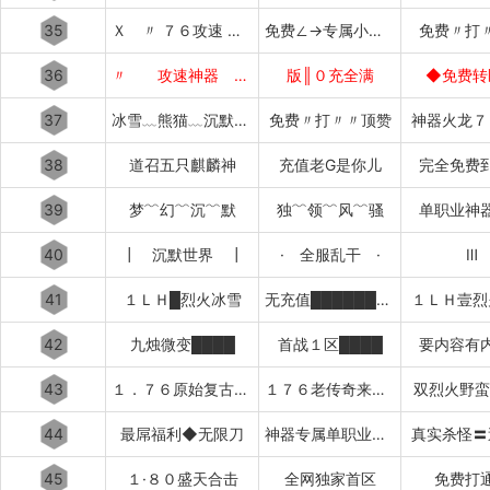
35
Ｘ 〃 ７６攻速 〃 Ｘ
免费∠→专属小极品
免费〃打
36
〃 攻速神器 〃
版║０充全满
◆免费转
37
冰雪﹏熊猫﹏沉默﹏攻速
免费〃打〃〃顶赞
神器火龙７
38
道召五只麒麟神
充值老G是你儿
完全免费
39
梦﹌幻﹌沉﹌默
独﹌领﹌风﹌骚
单职业神
40
┃ 沉默世界 ┃
· 全服乱干 ·
Ⅲ
41
１ＬＨ█烈火冰雪
无充值████████████
１ＬＨ壹烈
42
九烛微变████
首战１区████
要内容有
43
１．７６原始复古███████
１７６老传奇来了████████
双烈火野蛮
44
最屌福利◆无限刀
神器专属单职业超变中变迷失
真实杀怪〓
45
１·８０盛天合击
全网独家首区
免费打