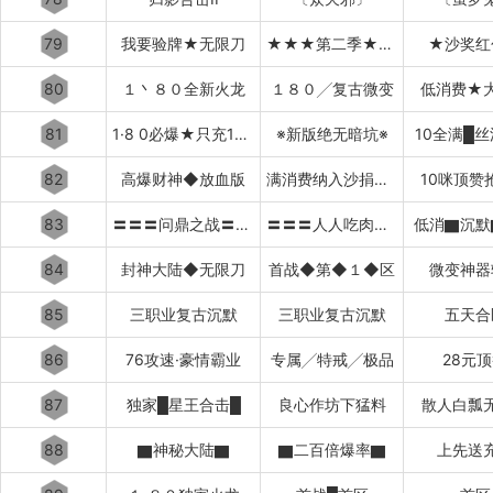
79
我要验牌★无限刀
★★★第二季★★★
★沙奖红
80
１丶８０全新火龙
１８０╱复古微变
低消费★
81
1·8 0必爆★只充10元
※新版绝无暗坑※
10全满█
82
高爆财神◆放血版
满消费纳入沙捐▇▇▇▇▇
10咪顶赞
83
〓〓〓问鼎之战〓〓〓
〓〓〓人人吃肉〓〓〓
低消▇沉默
84
封神大陆◆无限刀
首战◆第◆１◆区
微变神器
85
三职业复古沉默
三职业复古沉默
五天合
86
76攻速·豪情霸业
专属╱特戒╱极品
28元
87
独家█星王合击█
良心作坊下猛料
散人白瓢
88
▇神秘大陆▇
▇二百倍爆率▇
上先送