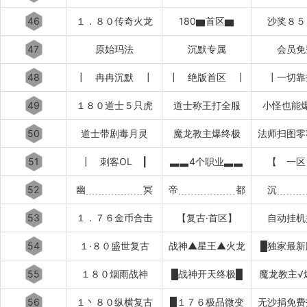
46
１．８０传奇火龙
180▆首区▆
沙奖８５
47
原始玛法
沉默专属
会员免
48
┃ 冉冉沉默 ┃
┃ 绝版首区 ┃
┃一切靠
49
１８０道士５只虎
道士称王打全服
小怪也能
50
道士带剧毒月灵
魔龙教主爆终极
法师扫图零
51
┃ 刺客OL ┃
▃▃4个职业▃▃
【 一区
52
幽﹍﹍﹍﹍﹍﹍冥
帝﹍﹍﹍﹍﹍﹍都
沉﹍﹍﹍
53
１．７６金币合击
【复古·首区】
自动挂机
54
１·８０盛世复古
战神▲星王▲火龙
█独家最新
55
１８０烟雨战神
█战神开天终极█
魔龙教主√
56
１丶８０纵横复古
█１７６极品微变
无沙捐免费