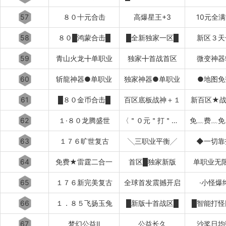
57
８０十元合击
高爆星王+3
10元全
58
８０█鸿蒙合击█
█全新独家一区█
新区３天
59
青山火龙╋单职业
独家╋首战首区
微变神器
60
斩龍神器●单职业
独家神器●单职业
●地图免
61
█８０金币合击█
百区底板战神＋１
新百区★战
62
１·８０龙腾盛世
〈＂０元＂打＂顶赞＂＞
免﹏费﹏免
63
１７６旷世复古
╲三职业平衡╱
◆一切靠
64
免费★雷霆二合一
首区█独家新版
单职业无
65
１７６新完美复古
全球首发震撼开启
·小怪爆
66
１．８５飞扬玉兔
█新版╋首战区█
█智能打怪
67
梦幻公益Ⅱ
公益长久
沙奖日均