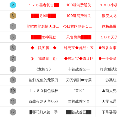
2
１７６霸者复古██
100满消费通关
１８０小极
3
███龙凤Ⅱ███
100满消费通关
微变火龙
4
能吃肉能激情★终极好打
今日首区刚开１秒１秒███
终极高爆
5
████龙神沉默
只售赞助████
１ＤＤ刀
6
◆ 狼图腾 ◆
纯元宝◆首战１区
●装备自带
7
((( 我是皇 )))
◆纯元宝◆真１区
●一个会员
8
《龙族３》
╋首战首区╋
打完测试
9
能打充值的无限刀
刀刀切割〓专属
沙奖红
10
１．８０特色战神
“首区”
▲商人兜
11
百战火龙★单职业
〓首战首区〓
★零元通
12
█哪吒归来第一季
██首战首区██
下号妥妥