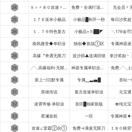
24
Ｘ＞〃８０攻速〃＜Ｘ
免费丶全满打顶赞▂▃▅▇
无会员〃
25
１７６送米小极品
小极品█刚开一秒
每日沙奖超
26
１．７６特色复古
小极品+５██◤
╲176金
27
南风微变◆单职业
独创◆首战①区
专属神器迷
28
高爆〞奇遇无限刀
送沙捐▲送满回馈
29
╱╲高爆福利·无限刀╱╲
神器专属单职业超变中变迷失
免费╱╲上
30
新上づ沉默专属
专属▁▃▅█
首站一
31
英雄传说
复古攻速单职业
元宝通
32
凌霄帝修·单职业
首区█独家新版
〓纯元宝
33
星澜皇权
一区
专属神器★
34
攻速∠雷霆②合①
免费→满速无限刀
１８０格背