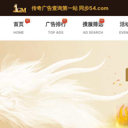
传奇广告查询第一站 同步54.com
首页
广告排行
搜服筛选
活
HOME
TOP ADS
AD SEARCH
EVEN