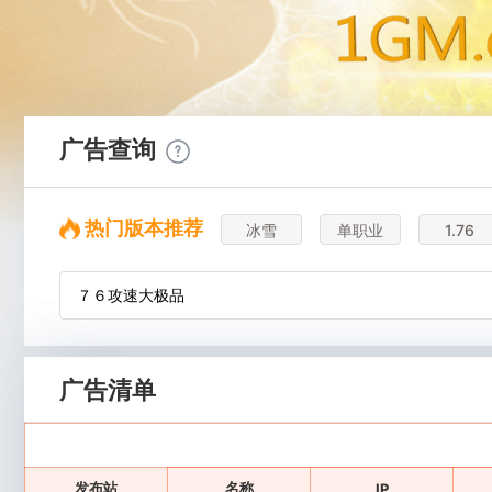
广告查询
热门版本推荐
冰雪
单职业
1.76
广告清单
发布站
名称
IP