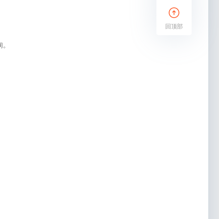
回顶部
询。