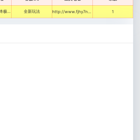
０充顶赞→０充终极→０充通关→０充霸服'
全新玩法
http://www.fjhy7nw.top:15621
1