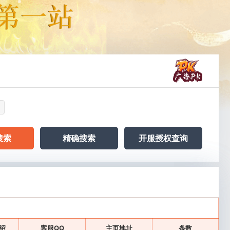
搜索
精确搜索
开服授权查询
绍
客服QQ
主页地址
条数