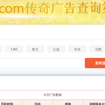
1.80
复古
公益
合击
沉默
实时
今日广告数据
开机时间
活动
线路
详细版本介