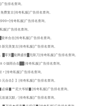
服]广告排名查询。
６免费复古[传奇私服]广告排名查询。
999+[传奇私服]广告排名查询。
奇私服]广告排名查询。
⒍█壹米合击[传奇私服]广告排名查询。
６新完美复古[传奇私服]广告排名查询。
询，█零茺█龍腾盛世█无限刀[传奇私服]广告排名查询。
█８０烟雨合击██[传奇私服]广告排名查询。
默〃[传奇私服]广告排名查询。
５元合击】】[传奇私服]广告排名查询。
，▊必爆▊艹尼大爷斩▊[传奇私服]广告排名查询。
元攻速沉默╱[传奇私服]广告排名查询。
询，▊万倍★爆率▊古惑仔▊[传奇私服]广告排名查询。