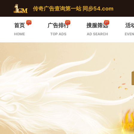
传奇广告查询第一站 同步54.com
首页
广告排行
搜服筛选
活
HOME
TOP ADS
AD SEARCH
EVEN