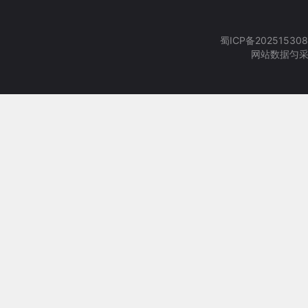
蜀ICP备202515308
网站数据匀采