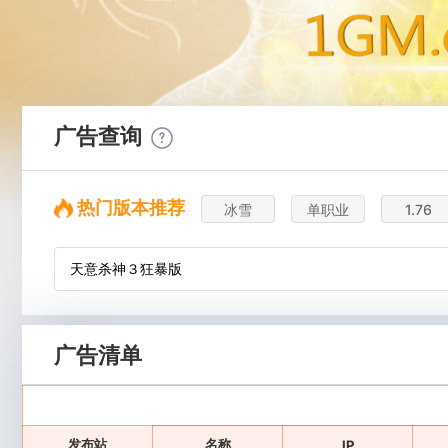
广告查询
热门版本推荐
冰雪
单职业
1.76
广告清单
发布站
名称
IP