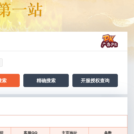
搜索
精确搜索
开服授权查询
绍
客服QQ
主页地址
条数