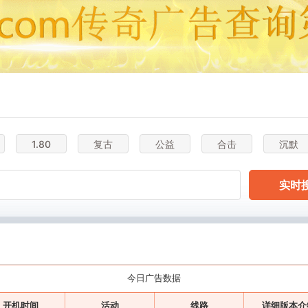
1.80
复古
公益
合击
沉默
实时
今日广告数据
开机时间
活动
线路
详细版本介