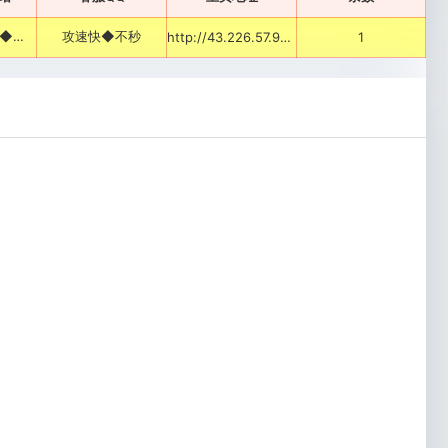
╋╋◆天崩地裂◆惊天动地◆时间=一切◆'
攻速快◆不秒
http://43.226.57.95:2211
1