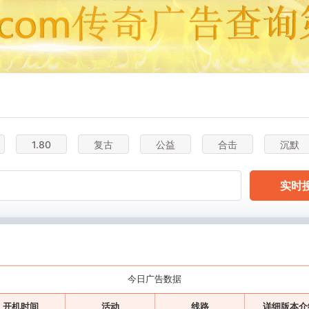
1.80
复古
公益
合击
沉默
实时
今日广告数据
开机时间
活动
线路
详细版本介