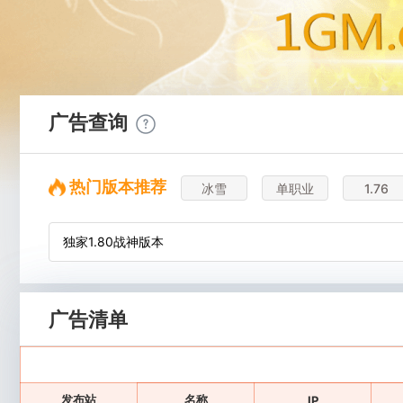
广告查询
热门版本推荐
冰雪
单职业
1.76
广告清单
发布站
名称
IP