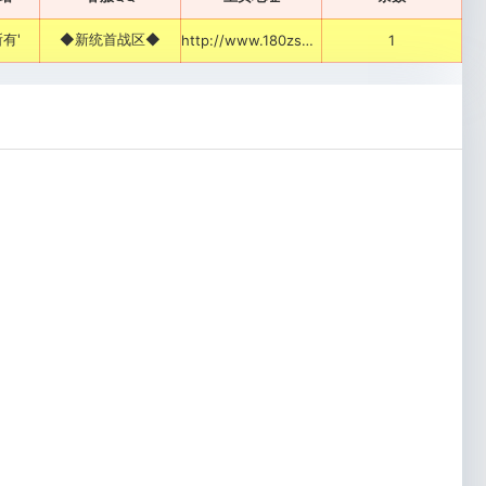
有'
◆新统首战区◆
http://www.180zsol.com
1