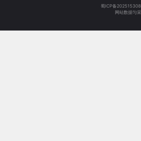
蜀ICP备202515308
网站数据匀采