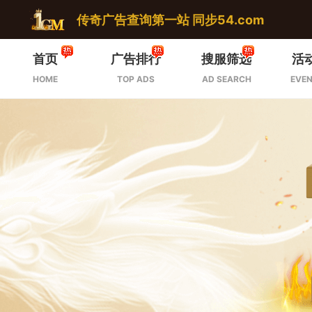
传奇广告查询第一站 同步54.com
首页
广告排行
搜服筛选
活
HOME
TOP ADS
AD SEARCH
EVEN