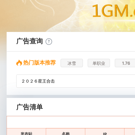
广告查询
热门版本推荐
冰雪
单职业
1.76
广告清单
发布站
名称
IP