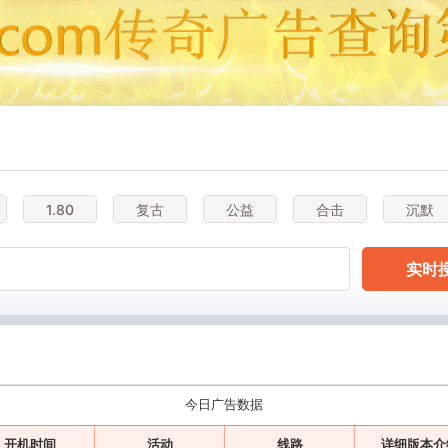
1.80
复古
公益
合击
沉默
实时
今日广告数据
开机时间
活动
线路
详细版本介