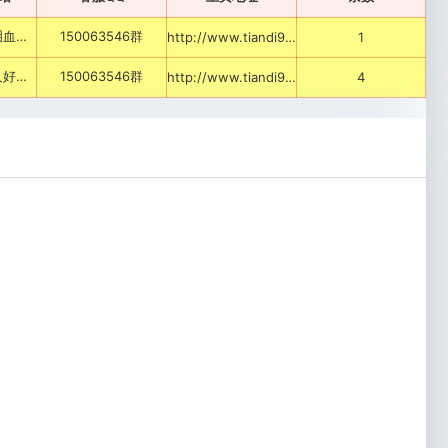
█低消高爆█含泪血赚█散人好混█永久保值'
150063546群
http://www.tiandi999.com/td
1
█装备好打█散人好混█长久稳定█永久保值█'
150063546群
http://www.tiandi999.com/td
4