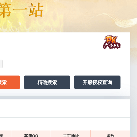
搜索
精确搜索
开服授权查询
绍
客服QQ
主页地址
条数