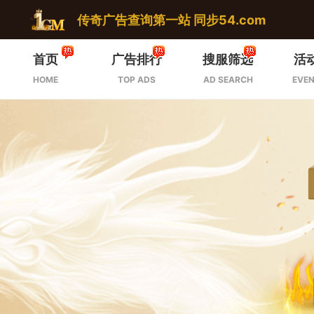
传奇广告查询第一站 同步54.com
首页
广告排行
搜服筛选
活
HOME
TOP ADS
AD SEARCH
EVEN