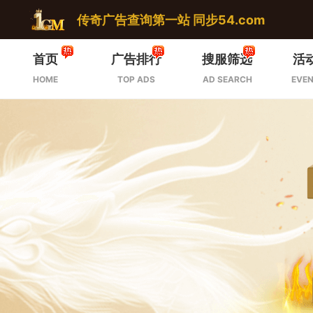
传奇广告查询第一站 同步54.com
首页
广告排行
搜服筛选
活
HOME
TOP ADS
AD SEARCH
EVEN