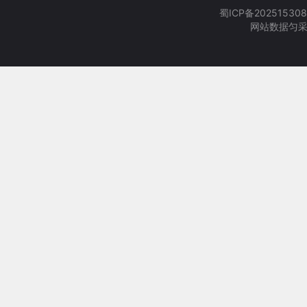
蜀ICP备202515308
网站数据匀采