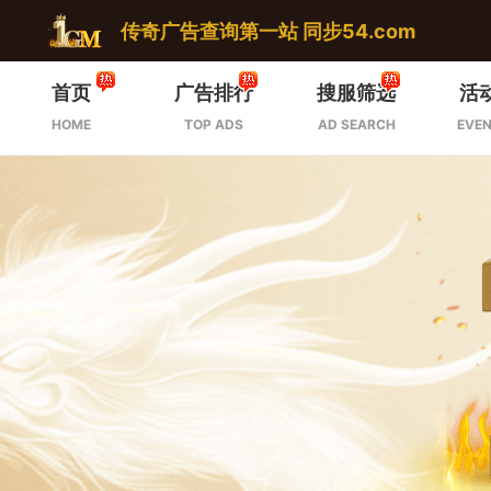
传奇广告查询第一站 同步54.com
首页
广告排行
搜服筛选
活
HOME
TOP ADS
AD SEARCH
EVEN