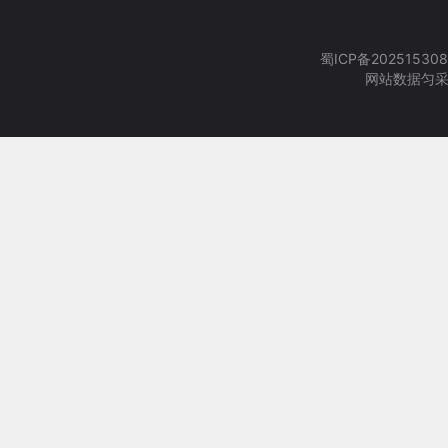
蜀ICP备202515308
网站数据匀采