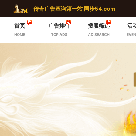
传奇广告查询第一站 同步54.com
首页
广告排行
搜服筛选
活
HOME
TOP ADS
AD SEARCH
EVEN