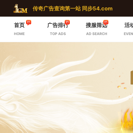
传奇广告查询第一站 同步54.com
首页
广告排行
搜服筛选
活
HOME
TOP ADS
AD SEARCH
EVEN