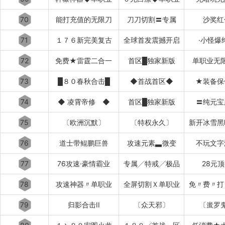
70
能打充值的无限刀
刀刀切割〓专属
沙奖红
71
１７６新完美复古
全球首发震撼开启
·小怪爆
72
免费★雷霆二合一
首区█独家新版
单职业无
73
█８０春秋合击█
◆首战首区◆
★装备保
74
◆ 凌霄帝修 ◆
首区█独家新版
〓纯元宝
75
〔欧洲沉默〕
〔特权永久〕
新开冰雪黑
76
道士带鲲鹏巨兽
攻速元素▃微变
不玩文字
77
76攻速·豪情霸业
专属╱特戒╱极品
28元
78
攻速神器〃单职业
全屏切割Ｘ单职业
免〃费〃打
79
归影合击II
〔众天邪〕
〔蚩罗