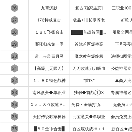
26
九霄沉默
复古[独家生态]
三职业10
27
176特戒复古
极品+10长期养老
好吃
28
１８０飞扬合击
████首战首区████
引爆全网星
29
哪吒归来第一季
首战首区爆率高
下号妥妥
30
道士带剧毒月灵
魔龙教主爆终极
法师扫图零
31
【高爆﹍无限刀】
刀刀攻速刀刀吸血
公益神器专
32
１．８０特色战神
“首区”
▲商人兜
33
南风微变◆单职业
独创◆首战①区
专属神器迷
34
Ｘ＞〃８０攻速〃＜Ｘ
免费丶全满打顶赞▂▃▅▇
无会员〃
35
天衍传说独家神器
元宝通关●单职业
会员免费上
36
█８０金币合击█
百区底板战神＋１
新百区★战