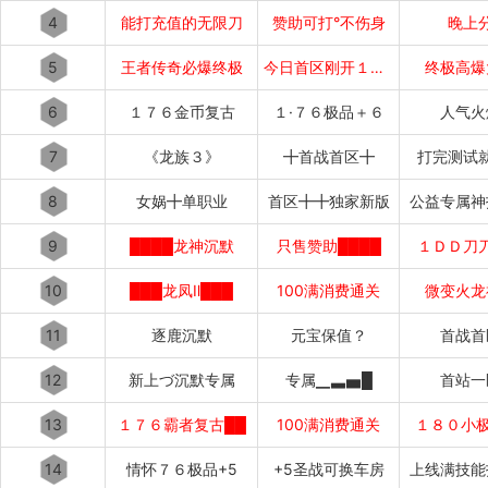
4
能打充值的无限刀
赞助可打°不伤身
晚上
5
王者传奇必爆终极
今日首区刚开１秒１秒███
终极高爆
6
１７６金币复古
１·７６极品＋６
人气火
7
《龙族３》
╋首战首区╋
打完测试
8
女娲╋单职业
首区╋╋独家新版
公益专属神
9
████龙神沉默
只售赞助████
１ＤＤ刀
10
███龙凤Ⅱ███
100满消费通关
微变火龙
11
逐鹿沉默
元宝保值？
首战首
12
新上づ沉默专属
专属▁▃▅█
首站一
13
１７６霸者复古██
100满消费通关
１８０小极
14
情怀７６极品+5
+5圣战可换车房
上线满技能