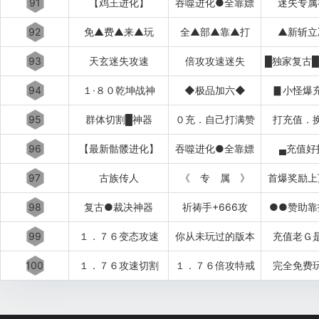
91
【鸡王进化】
吞噬进化●全靠嫖
迷失专属
92
免▲费▲来▲玩
全▲部▲靠▲打
▲新斩立
93
天玄迷失攻速
倍攻攻速迷失
94
１·８０乾坤战神
◆极品加六◆
▊小怪爆
95
群体切割█神器
０充．自己打满赞
打充值．
96
【最新骷髅进化】
吞噬进化●全靠嫖
▄充值好
97
古族传人
《 专 属 》
首爆奖励上
98
复古●裁决神器
祈祷手+666攻
●●赞助靠
99
１．７６变态攻速
你从未玩过的版本
充值老Ｇ
100
１．７６攻速切割
１．７６倍攻特戒
完全免费