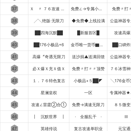
37
Ｘ 〃 ７６攻速 〃 Ｘ
免费∠→专属小极品
免费〃打
38
╱╲绝版·无限刀
◆免费◆上线拉满
公益神器专
39
██四海沉默██
█新服首区█
攻速高爆
40
██176小极品+6
金币唯一货币▇▇▇▇▇▇
██口碑炸
41
高爆〞奇遇无限刀
送沙捐▲送满回馈
公益神器专
42
必Ｘ爆Ｘ充Ｘ值Ｘ
免费〃打〃〃顶赞
７６冰雪神
43
１．７６特色复古
小极品+５██◤
╲176金
44
星澜皇权
一区
专属神器★
45
攻速∠雷霆②合①
免费→满速无限刀
８５微变
46
┃ 沉默世界 ┃
· 全服乱干 ·
Ⅲ
47
英雄传说
复古攻速单职业
元宝通