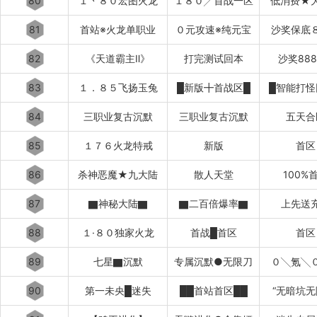
80
１丶８０宏图火龙
１８０╱首战一区
低消费★
81
首站※火龙单职业
０元攻速※纯元宝
沙奖保底
82
《天道霸主Ⅱ》
打完测试回本
沙奖88
83
１．８５飞扬玉兔
█新版╋首战区█
█智能打怪
84
三职业复古沉默
三职业复古沉默
五天合
85
１７６火龙特戒
新版
首区
86
杀神恶魔★九大陆
散人天堂
100%
87
▇神秘大陆▇
▇二百倍爆率▇
上先送
88
１·８０独家火龙
首战█首区
首区
89
七星▇沉默
专属沉默●无限刀
０╲氪╲
90
第一未央█迷失
██首站首区██
“无暗坑无