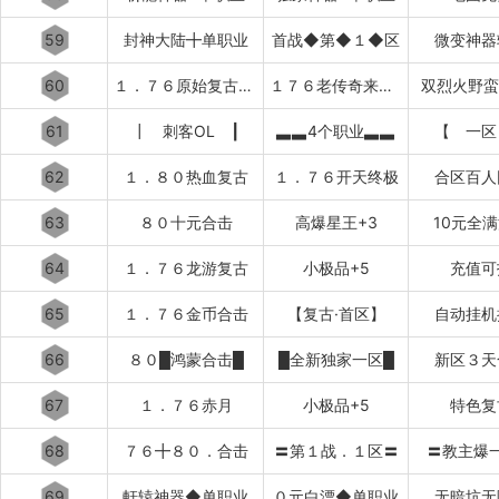
59
封神大陆╋单职业
首战◆第◆１◆区
微变神器
60
１．７６原始复古███████
１７６老传奇来了████████
双烈火野蛮
61
┃ 刺客OL ┃
▃▃4个职业▃▃
【 一区
62
１．８０热血复古
１．７６开天终极
合区百人
63
８０十元合击
高爆星王+3
10元全
64
１．７６龙游复古
小极品+5
充值可
65
１．７６金币合击
【复古·首区】
自动挂机
66
８０█鸿蒙合击█
█全新独家一区█
新区３天
67
１．７６赤月
小极品+5
特色复
68
７６╋８０．合击
〓第１战．１区〓
〓教主爆
69
軒辕神器◆单职业
０元白漂◆单职业
无暗坑无