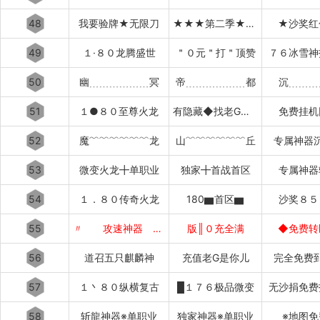
48
我要验牌★无限刀
★★★第二季★★★
★沙奖红
49
１·８０龙腾盛世
＂０元＂打＂顶赞
７６冰雪神
50
幽﹍﹍﹍﹍﹍﹍冥
帝﹍﹍﹍﹍﹍﹍都
沉﹍﹍﹍
51
１●８０至尊火龙
有隐藏◆找老G退款
免费挂机
52
魔﹌﹌﹌﹌﹌﹌龙
山﹌﹌﹌﹌﹌﹌丘
专属神器
53
微变火龙╋单职业
独家╋首战首区
专属神器
54
１．８０传奇火龙
180▆首区▆
沙奖８５
55
〃 攻速神器 〃
版║０充全满
◆免费转
56
道召五只麒麟神
充值老G是你儿
完全免费
57
１丶８０纵横复古
█１７６极品微变
无沙捐免费
58
斩龍神器※单职业
独家神器※单职业
※地图免