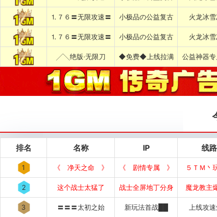
⒈７６〓无限攻速〓
小极品の公益复古
火龙冰雪
⒈７６〓无限攻速〓
小极品の公益复古
火龙冰雪
╱╲绝版·无限刀
◆免费◆上线拉满
公益神器专
排名
名称
IP
线路
1
《 净天之命 》
《 剧情专属 》
５ＴＭ丶
2
这个战士太猛了
战士全屏地丁分身
魔龙教主
3
〓〓〓太初之始
新玩法首战██
上线攻速