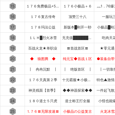
15
１７６免费极品+5〓道招猛虎〓
１７６小极品＋６
灬1．76
16
１７６复古传奇
顶赞三十八
一服玩
17
１７８玛法公益
新版本█刚开一秒
小极品█刚
18
１ＬＨ█烈火冰雪
无充值████████████
吃肉天
19
百战火龙★单职业
〓首战首区〓
★零元通
20
◆ 狼图腾 ◆
纯元宝◆首战１区
●装备自带
21
┃ 冉冉沉默 ┃
┃ 绝版首区 ┃
┃一切靠
22
１７６天真第２季
十元霸服★小极品+７
特色▲激情
23
神灵残面【首季】
◆◆神器探索◆◆
一件起飞散
24
１８０道士５只虎
道士称王打全服
小怪也能
25
⒈７６〓无限攻速〓
小极品の公益复古
火龙冰雪