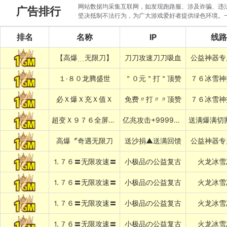
网站数据均采集互联网，如发现跑路服、涉及诈骗、违法圈
广告排行
坚决抵制不法行为，为广大游戏爱好者提供绿色环境。
排名
名称
IP
线路
【高爆﹍无限刀】
刀刀攻速刀刀吸血
公益神器专
１·８０龙腾盛世
＂０元＂打＂顶赞
７６冰雪神
必Ｘ爆Ｘ充Ｘ值Ｘ
免费〃打〃〃顶赞
７６冰雪神
超变Ｘ９７６全屏乱炸神技
亿兆攻击+999999%吸血专属
高爆〞奇遇无限刀
送沙捐▲送满回馈
公益神器专
⒈７６〓无限攻速〓
小极品の公益复古
火龙冰雪
⒈７６〓无限攻速〓
小极品の公益复古
火龙冰雪
⒈７６〓无限攻速〓
小极品の公益复古
火龙冰雪
⒈７６〓无限攻速〓
小极品の公益复古
火龙冰雪