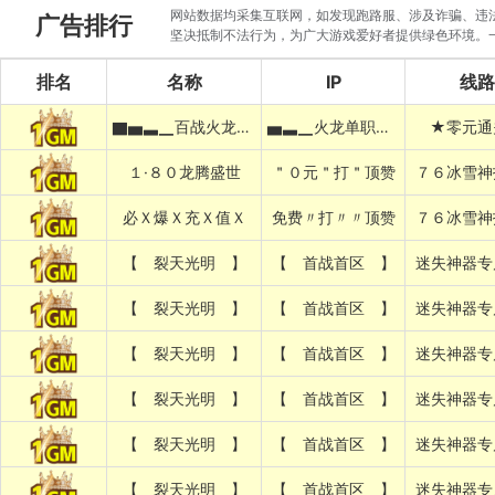
网站数据均采集互联网，如发现跑路服、涉及诈骗、违法圈
广告排行
坚决抵制不法行为，为广大游戏爱好者提供绿色环境。
排名
名称
IP
线路
▇▅▃▁百战火龙▁▃▅▇
▅▃▁火龙单职业▁▃▅
★零元通
１·８０龙腾盛世
＂０元＂打＂顶赞
７６冰雪神
必Ｘ爆Ｘ充Ｘ值Ｘ
免费〃打〃〃顶赞
７６冰雪神
【 裂天光明 】
【 首战首区 】
迷失神器专
【 裂天光明 】
【 首战首区 】
迷失神器专
【 裂天光明 】
【 首战首区 】
迷失神器专
【 裂天光明 】
【 首战首区 】
迷失神器专
【 裂天光明 】
【 首战首区 】
迷失神器专
【 裂天光明 】
【 首战首区 】
迷失神器专