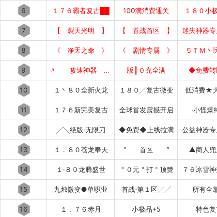
6
１７６霸者复古██
100满消费通关
１８０小极
7
【 裂天光明 】
【 首战首区 】
迷失神器专
8
《 净天之命 》
《 剧情专属 》
５ＴＭ丶
9
〃 攻速神器 〃
版║０充全满
◆免费转
10
１丶８０全新火龙
１８０╱复古微变
低消费★
11
１７６新完美复古
全球首发震撼开启
·小怪爆
12
╱╲绝版·无限刀
◆免费◆上线拉满
公益神器专
13
１．８０苍龙奉天
“ 首区 ”
▲商人兜
14
１·８０龙腾盛世
＂０元＂打＂顶赞
７６冰雪神
15
九烛微变●单职业
首战·第１区╱╱
所有全
16
１．７６赤月
小极品+5
特色复