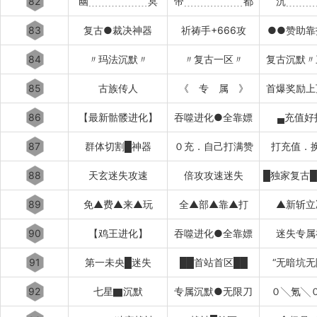
82
幽﹍﹍﹍﹍﹍﹍冥
帝﹍﹍﹍﹍﹍﹍都
沉﹍﹍﹍
83
复古●裁决神器
祈祷手+666攻
●●赞助靠
84
〃玛法沉默〃
〃复古一区〃
复古沉默〃
85
古族传人
《 专 属 》
首爆奖励上
86
【最新骷髅进化】
吞噬进化●全靠嫖
▄充值好
87
群体切割█神器
０充．自己打满赞
打充值．
88
天玄迷失攻速
倍攻攻速迷失
89
免▲费▲来▲玩
全▲部▲靠▲打
▲新斩立
90
【鸡王进化】
吞噬进化●全靠嫖
迷失专属
91
第一未央█迷失
██首站首区██
“无暗坑无
92
七星▇沉默
专属沉默●无限刀
０╲氪╲