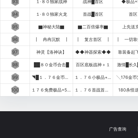
93
１·８０独家战神
战神█首区
◆极品+
94
１·８０独家火龙
首战█首区
首区
95
▇神秘大陆▇
▇二百倍爆率▇
上先送
96
┃ 冉冉沉默 ┃
┃ 复古首区 ┃
┃ 一切靠
97
神灵【洛神诀】
◆◆神器探索◆◆
靠装备起
98
██８０金币合击█
百区底板战神＋１
激情█长久
99
◥█１．７６金币复古
１．７６小极品+５██◤
╲176金
100
１７６免费极品+5〓道招猛虎〓
１．７６首战首区刚开１秒███
180杀怪
广告查询