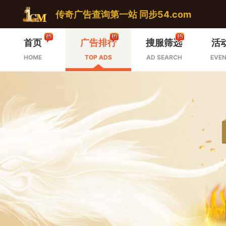
传奇广告查询第一站 同步54.com
首页
广告排行
搜服筛选
活
HOME
TOP ADS
AD SEARCH
EVEN