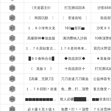
39
《天道霸主Ⅱ》
打完测试回本
沙奖88
40
〔 韩国沉默 〕
〔 变速齿轮 〕
首战首
41
１．８０传奇火龙
180▆首区▆
沙奖８５
42
高爆财神◆放血版
满消费纳入沙捐
10咪顶赞
43
１．７６原始复古███████
１７６老传奇来了████████
双烈火野蛮
44
█８０春秋合击█
◆首战首区◆
★装备保
45
《 龙族３ 》
╋首战首区╋
打完测试
46
【高爆﹍无限刀】
刀刀攻速刀刀吸血
公益神器专
47
１．７６切割〃攻速
免﹏费﹏打﹏顶赞
复古微变〃
48
▇▇▇▇▇▇▇▇▇▇太初之始
散人必赚█████████
49
必Ｘ爆Ｘ充Ｘ值Ｘ
免费〃打〃〃顶赞
７６冰雪神