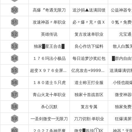
50
高爆〞奇遇无限刀
送沙捐▲送满回馈
公益神器专
51
攻速神器〃单职业
必〃爆〃充〃值Ｘ
０氪〃免费
52
英雄传说
复古攻速单职业
元宝通
53
独家█星王合击█
良心作坊下猛料
散人白瓢
54
１７６玛法小极品
每日追梦沙奖紅包
█群内自由
55
超变Ｘ９７６全屏乱炸神技
亿兆攻击+999999%吸血专属
56
１８０道士５只虎
道士称王打全服
小怪也能
57
青山火龙╋单职业
独家╋首战首区
微变神器
58
杀心沉默
复古专属
独家免费
59
━圣剑微变━无限刀
刀刀切割·单职业
狂爆满屏
60
２０２７杀神恶魔
微变█首战①区
神器＂无