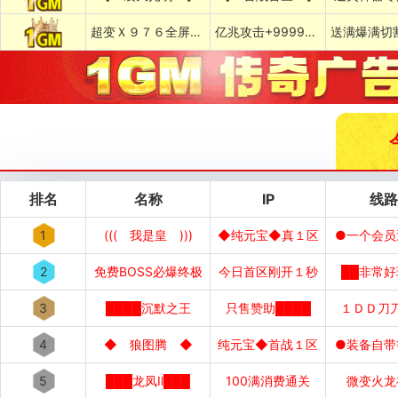
超变Ｘ９７６全屏乱炸神技
亿兆攻击+999999%吸血专属
排名
名称
IP
线路
1
((( 我是皇 )))
◆纯元宝◆真１区
●一个会员
2
免费BOSS必爆终极
今日首区刚开１秒
██非常好
3
████沉默之王
只售赞助████
１ＤＤ刀
4
◆ 狼图腾 ◆
纯元宝◆首战１区
●装备自带
5
███龙凤Ⅱ███
100满消费通关
微变火龙