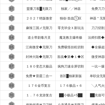
61
盟重刀客█无限刀
独家╱╱神器
免费刀刀
62
２０２７绝版微变
独创·首战①区
神器＂无
63
麻辣三国メ无限刀
零充毕业Ｘ新玩法
刀刀切割
64
道士带剧毒月灵
魔龙教主爆终极
法师扫图◆
65
江南微变◆无限刀
免费吸怪挂机切割
◆全爆超
66
封神大陆◆无限刀
首战◆第◆１◆区
微变神器
67
１８０变态大极品
疯狗刀速全屏切割
一比一爆
68
免费★雷霆二合一
首区█独家新版
单职业无
69
１７６金币复古
１７６极品＋６
╲人气火
70
１．７６龙游复古
██小极品+5██
██充值可
71
疯狗超变〓刀刀斩
０充通关〓无限刀
爆率+99