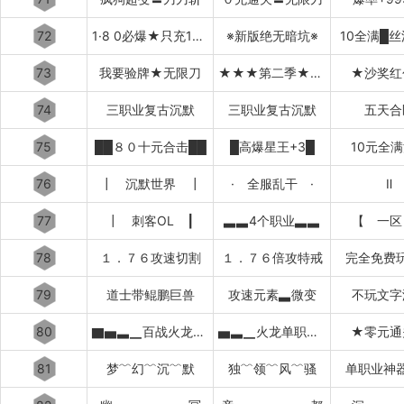
72
1·8 0必爆★只充10元
※新版绝无暗坑※
10全满█
73
我要验牌★无限刀
★★★第二季★★★
★沙奖红
74
三职业复古沉默
三职业复古沉默
五天合
75
██８０十元合击██
█高爆星王+3█
10元全
76
┃ 沉默世界 ┃
· 全服乱干 ·
Ⅱ
77
┃ 刺客OL ┃
▃▃4个职业▃▃
【 一区
78
１．７６攻速切割
１．７６倍攻特戒
完全免费
79
道士带鲲鹏巨兽
攻速元素▃微变
不玩文字
80
▇▅▃▁百战火龙▁▃▅▇
▅▃▁火龙单职业▁▃▅
★零元通
81
梦﹌幻﹌沉﹌默
独﹌领﹌风﹌骚
单职业神