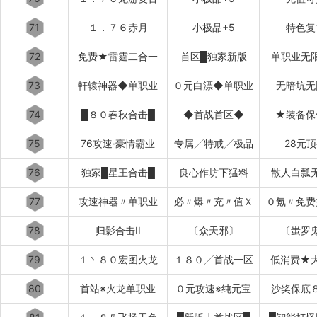
71
１．７６赤月
小极品+5
特色复
72
免费★雷霆二合一
首区█独家新版
单职业无
73
軒辕神器◆单职业
０元白漂◆单职业
无暗坑无
74
█８０春秋合击█
◆首战首区◆
★装备保
75
76攻速·豪情霸业
专属╱特戒╱极品
28元
76
独家█星王合击█
良心作坊下猛料
散人白瓢
77
攻速神器〃单职业
必〃爆〃充〃值Ｘ
０氪〃免费
78
归影合击II
〔众天邪〕
〔蚩罗
79
１丶８０宏图火龙
１８０╱首战一区
低消费★
80
首站※火龙单职业
０元攻速※纯元宝
沙奖保底