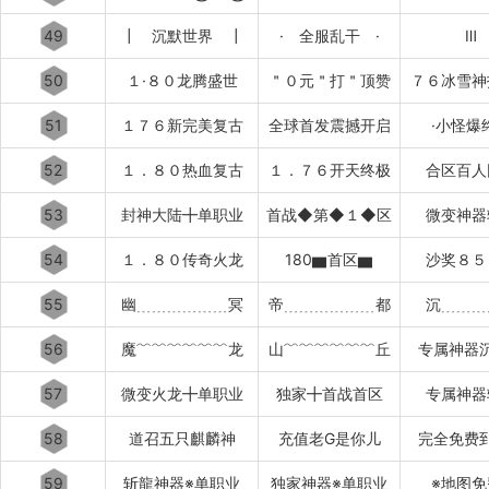
49
┃ 沉默世界 ┃
· 全服乱干 ·
Ⅲ
50
１·８０龙腾盛世
＂０元＂打＂顶赞
７６冰雪神
51
１７６新完美复古
全球首发震撼开启
·小怪爆
52
１．８０热血复古
１．７６开天终极
合区百人
53
封神大陆╋单职业
首战◆第◆１◆区
微变神器
54
１．８０传奇火龙
180▆首区▆
沙奖８５
55
幽﹍﹍﹍﹍﹍﹍冥
帝﹍﹍﹍﹍﹍﹍都
沉﹍﹍﹍
56
魔﹌﹌﹌﹌﹌﹌龙
山﹌﹌﹌﹌﹌﹌丘
专属神器
57
微变火龙╋单职业
独家╋首战首区
专属神器
58
道召五只麒麟神
充值老G是你儿
完全免费
59
斩龍神器※单职业
独家神器※单职业
※地图免