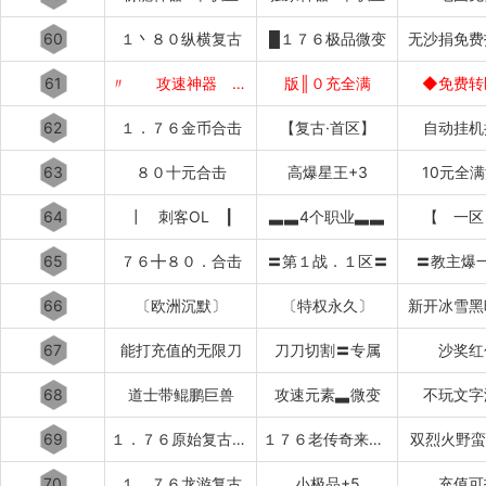
60
１丶８０纵横复古
█１７６极品微变
无沙捐免费
61
〃 攻速神器 〃
版║０充全满
◆免费转
62
１．７６金币合击
【复古·首区】
自动挂机
63
８０十元合击
高爆星王+3
10元全
64
┃ 刺客OL ┃
▃▃4个职业▃▃
【 一区
65
７６╋８０．合击
〓第１战．１区〓
〓教主爆
66
〔欧洲沉默〕
〔特权永久〕
新开冰雪黑
67
能打充值的无限刀
刀刀切割〓专属
沙奖红
68
道士带鲲鹏巨兽
攻速元素▃微变
不玩文字
69
１．７６原始复古███████
１７６老传奇来了████████
双烈火野蛮
70
１．７６龙游复古
小极品+5
充值可