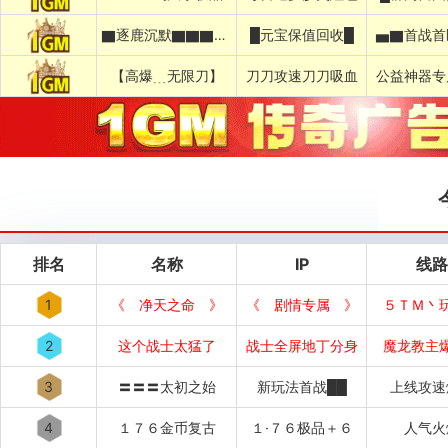
▇逐鹿沉默▇▇▇▇▇▇▇▇▇▇
█元宝保值回收█
▅▇首战首
【高爆﹍无限刀】
刀刀攻速刀刀吸血
公益神器专
排名
名称
IP
线路
1
《 净天之命 》
《 剧情专属 》
５ＴＭ丶
2
这个战士太猛了
战士全屏地丁分身
魔龙教主
3
〓〓〓太初之始
新玩法首战██
上线攻速
4
１７６金币复古
１·７６极品＋６
人气火