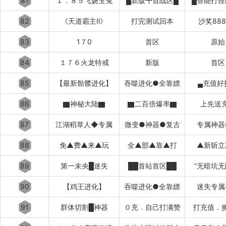
81
１．８５飞扬玉兔
█新版╋首战区█
█智能打怪
82
《天道霸主Ⅱ》
打完测试回本
沙奖88
83
1７0
首区
原始
84
１７６火龙特戒
新版
首区
85
【最新骷髅进化】
吞噬进化●全靠嫖
▄充值好
86
▇神秘大陆▇
▇二百倍爆率▇
上先送
87
江湖稻草人◆专属
微变●神器●复古
专属神器
88
免▲费▲来▲玩
全▲部▲靠▲打
▲新斩立
89
第一未央█迷失
██首站首区██
“无暗坑无
90
【鸡王进化】
吞噬进化●全靠嫖
迷失专属
91
群体切割█神器
０充．自己打满赞
打充值．