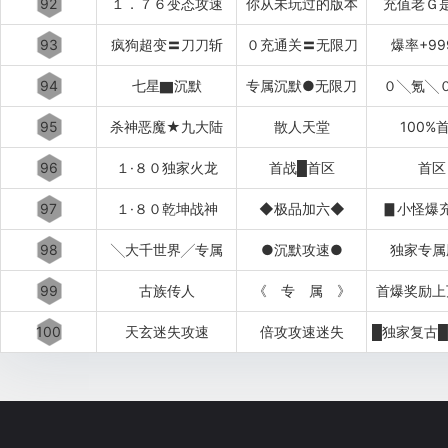
92
１．７６变态攻速
你从未玩过的版本
充值老Ｇ
93
疯狗超变〓刀刀斩
０充通关〓无限刀
爆率+99
94
七星▇沉默
专属沉默●无限刀
０╲氪╲
95
杀神恶魔★九大陆
散人天堂
100%
96
１·８０独家火龙
首战█首区
首区
97
１·８０乾坤战神
◆极品加六◆
▊小怪爆
98
╲大千世界╱专属
●沉默攻速●
独家专属
99
古族传人
《 专 属 》
首爆奖励上
100
天玄迷失攻速
倍攻攻速迷失