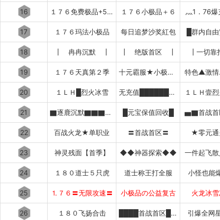
16
１７６免费极品+5〓道招猛虎〓
１７６小极品＋６
灬1．76
17
１７６玛法小极品
每日追梦沙奖紅包
█群内自由
18
┃ 冉冉沉默 ┃
┃ 绝版首区 ┃
┃一切靠
19
１７６天真第２季
十元霸服★小极品+７
特色▲激情
20
１ＬＨ█烈火冰雪
无充值████████████
１ＬＨ壹烈
21
▇逐鹿沉默▇▇▇▇▇▇▇▇▇▇
█元宝保值回收█
▅▇首战首
22
百战火龙★单职业
〓首战首区〓
★零元通
23
神灵残面【首季】
◆◆神器探索◆◆
一件起飞散
24
１８０道士５只虎
道士称王打全服
小怪也能
25
⒈７６〓无限攻速〓
小极品の公益复古
火龙冰雪
26
１８０飞扬合击
████首战首区████
引爆全网星