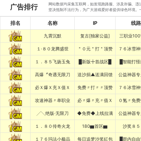
网站数据均采集互联网，如发现跑路服、涉及诈骗、违法圈
广告排行
坚决抵制不法行为，为广大游戏爱好者提供绿色环境。
排名
名称
IP
线路
九霄沉默
复古[独家公益]
三职业10
１·８０龙腾盛世
＂０元＂打＂顶赞
７６冰雪神
１．８５飞扬玉兔
█新版╋首战区█
█智能打怪
高爆〞奇遇无限刀
送沙捐▲送满回馈
公益神器专
必Ｘ爆Ｘ充Ｘ值Ｘ
免费〃打〃〃顶赞
７６冰雪神
攻速神器〃单职业
必〃爆〃充〃值Ｘ
０氪〃免费
╱╲绝版·无限刀
◆免费◆上线拉满
公益神器专
１．８０传奇火龙
180▆首区▆
沙奖８５
１７６玛法小极品
每日追梦沙奖紅包
█群内自由