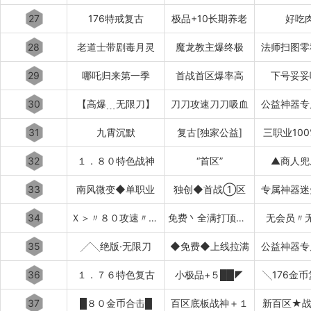
27
176特戒复古
极品+10长期养老
好吃
28
老道士带剧毒月灵
魔龙教主爆终极
法师扫图零
29
哪吒归来第一季
首战首区爆率高
下号妥妥
30
【高爆﹍无限刀】
刀刀攻速刀刀吸血
公益神器专
31
九霄沉默
复古[独家公益]
三职业10
32
１．８０特色战神
“首区”
▲商人兜
33
南风微变◆单职业
独创◆首战①区
专属神器迷
34
Ｘ＞〃８０攻速〃＜Ｘ
免费丶全满打顶赞▂▃▅▇
无会员〃
35
╱╲绝版·无限刀
◆免费◆上线拉满
公益神器专
36
１．７６特色复古
小极品+５██◤
╲176金
37
█８０金币合击█
百区底板战神＋１
新百区★战