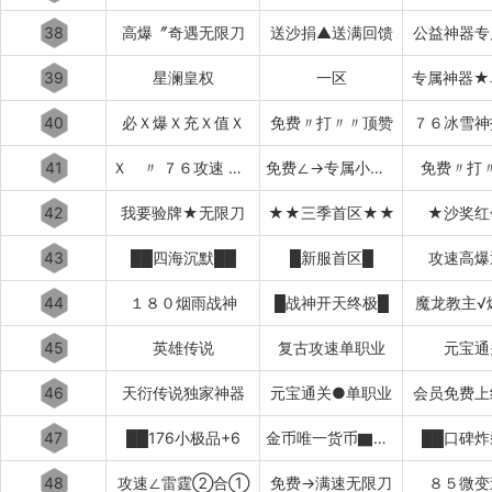
38
高爆〞奇遇无限刀
送沙捐▲送满回馈
公益神器专
39
星澜皇权
一区
专属神器★
40
必Ｘ爆Ｘ充Ｘ值Ｘ
免费〃打〃〃顶赞
７６冰雪神
41
Ｘ 〃 ７６攻速 〃 Ｘ
免费∠→专属小极品
免费〃打
42
我要验牌★无限刀
★★三季首区★★
★沙奖红
43
██四海沉默██
█新服首区█
攻速高爆
44
１８０烟雨战神
█战神开天终极█
魔龙教主√
45
英雄传说
复古攻速单职业
元宝通
46
天衍传说独家神器
元宝通关●单职业
会员免费上
47
██176小极品+6
金币唯一货币▇▇▇▇▇▇
██口碑炸
48
攻速∠雷霆②合①
免费→满速无限刀
８５微变