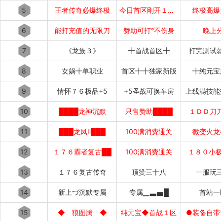
5
王者传奇必爆终极
今日首区刚开１秒１秒███
终极高爆
6
能打充值的无限刀
赞助可打°不伤身
晚上
7
《龙族３》
╋首战首区╋
打完测试
8
女娲╋单职业
首区╋╋独家新版
╋纯元宝
9
情怀７６极品+5
+5圣战可换车房
上线满技能
10
████龙神沉默
只售赞助████
１ＤＤ刀
11
███龙凤Ⅱ███
100满消费通关
微变火龙
12
１７６霸者复古██
100满消费通关
１８０小极
13
１７６复古传奇
顶赞三十八
一服玩
14
新上づ沉默专属
专属▁▃▅█
首站一
15
◆ 狼图腾 ◆
纯元宝◆首战１区
●装备自带