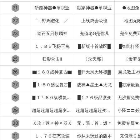
21
斩龍神器●单职业
独家神器●单职业
●地图免
22
╲ 野鸡进化 ╱
上线鸡会吸怪
地图无
23
道召五只麒麟神
充值老G是你儿
完全免费
24
１．８５飞扬玉兔
█新版╋首战区█
█智能打怪
25
归影合击II
〔众天邪〕
〔蚩罗
26
▇１８０战神复古▇
▓开天凤天终极▓
魔龙教主√
27
█１·８０盛世复古█
战神▲星王▲火龙
█独家最新
28
▊１丶８０纵横复古▊
█１７６极品微变
无沙捐免费
29
超超超超超超超变变变变
超超超超超超变变变变变
小怪〓〓必
30
Ｘ攻〃速〃神〃器Ｘ
无．限．首．爆〃
免费专属★
31
１．７６变态攻速
你从未玩过的版本
充值老Ｇ