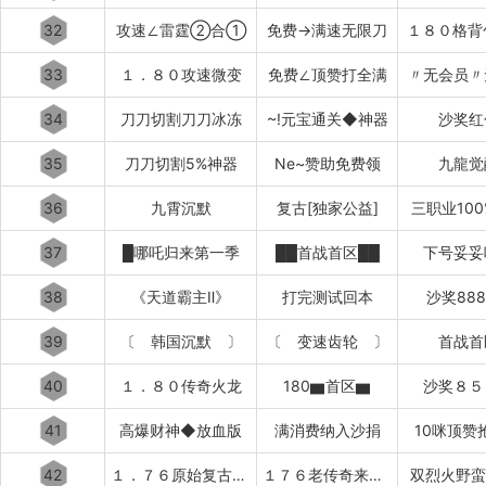
32
攻速∠雷霆②合①
免费→满速无限刀
１８０格背
33
１．８０攻速微变
免费∠顶赞打全满
〃无会员〃
34
刀刀切割刀刀冰冻
~!元宝通关◆神器
沙奖红
35
刀刀切割5%神器
Ne~赞助免费领
九龍觉
36
九霄沉默
复古[独家公益]
三职业10
37
█哪吒归来第一季
██首战首区██
下号妥妥
38
《天道霸主Ⅱ》
打完测试回本
沙奖88
39
〔 韩国沉默 〕
〔 变速齿轮 〕
首战首
40
１．８０传奇火龙
180▆首区▆
沙奖８５
41
高爆财神◆放血版
满消费纳入沙捐
10咪顶赞
42
１．７６原始复古███████
１７６老传奇来了████████
双烈火野蛮