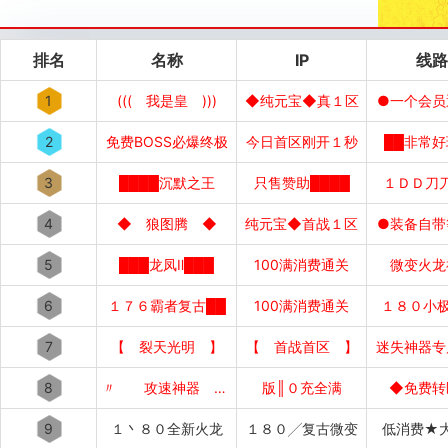
排名
名称
IP
线路
1
((( 我是皇 )))
◆纯元宝◆真１区
●一个会员
2
免费BOSS必爆终极
今日首区刚开１秒
██非常好
3
████沉默之王
只售赞助████
１ＤＤ刀
4
◆ 狼图腾 ◆
纯元宝◆首战１区
●装备自带
5
███龙凤Ⅱ███
100满消费通关
微变火龙
6
１７６霸者复古██
100满消费通关
１８０小极
7
【 裂天光明 】
【 首战首区 】
迷失神器专
8
〃 攻速神器 〃
版║０充全满
◆免费转
9
１丶８０全新火龙
１８０╱复古微变
低消费★