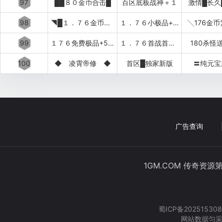
97
██８０金币合击█
百区底板战神＋１
激情█长久
98
◥█１．７６金币复古
１．７６小极品+５██◤
╲176金
99
１７６免费极品+5〓道招猛虎〓
１．７６首战首区刚开１秒███
180杀怪
100
◆ 凌霄帝修 ◆
首区█独家新版
〓纯元宝
广告查询
1GM.COM 传奇资源
蜀ICP备202515308
网站数据匀采