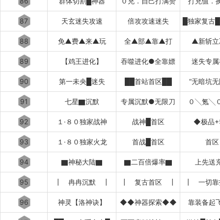
86
群体切割█神器
０充．自己打满赞
打充值．
87
天玄迷失攻速
倍攻攻速迷失
88
免▲费▲来▲玩
全▲部▲靠▲打
▲新斩立
89
【鸡王进化】
吞噬进化●全靠嫖
迷失专属
90
第一未央█迷失
██首站首区██
“无暗坑无
91
七星▇沉默
专属沉默●无限刀
０╲氪╲
92
１·８０独家战神
战神█首区
◆极品+
93
１·８０独家火龙
首战█首区
首区
94
▇神秘大陆▇
▇二百倍爆率▇
上先送
95
┃ 冉冉沉默 ┃
┃ 复古首区 ┃
┃ 一切靠
96
神灵【洛神诀】
◆◆神器探索◆◆
靠装备起