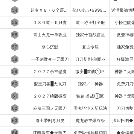
54
超变Ｘ９７６全屏乱炸神技
亿兆攻击+999999%吸血专属
55
１８０道士５只虎
道士称王打全服
小怪也能
56
青山火龙╋单职业
独家╋首战首区
微变神器
57
杀心沉默
复古专属
独家免费
58
━圣剑微变━无限刀
刀刀切割·单职业
狂爆满屏
59
２０２７杀神恶魔
微变█首战①区
神器＂无
60
盟重刀客█无限刀
独家╱╱神器
免费刀刀
61
２０２７绝版微变
独创·首战①区
神器＂无
62
麻辣三国メ无限刀
零充毕业Ｘ新玩法
刀刀切割
63
道士带剧毒月灵
魔龙教主爆终极
法师扫图◆
64
江南微变◆无限刀
免费吸怪挂机切割
◆全爆超