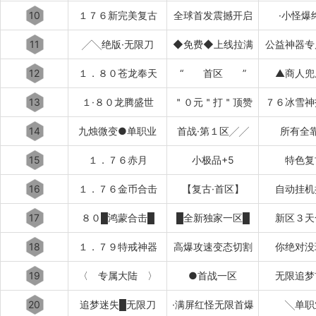
10
１７６新完美复古
全球首发震撼开启
·小怪爆
11
╱╲绝版·无限刀
◆免费◆上线拉满
公益神器专
12
１．８０苍龙奉天
“ 首区 ”
▲商人兜
13
１·８０龙腾盛世
＂０元＂打＂顶赞
７６冰雪神
14
九烛微变●单职业
首战·第１区╱╱
所有全
15
１．７６赤月
小极品+5
特色复
16
１．７６金币合击
【复古·首区】
自动挂机
17
８０█鸿蒙合击█
█全新独家一区█
新区３天
18
１．７９特戒神器
高爆攻速变态切割
你绝对没
19
〈 专属大陆 〉
●首战一区
无限追梦
20
追梦迷失█无限刀
·满屏红怪无限首爆
╲单职