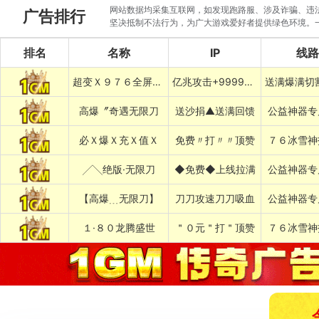
网站数据均采集互联网，如发现跑路服、涉及诈骗、违法圈
广告排行
坚决抵制不法行为，为广大游戏爱好者提供绿色环境。
排名
名称
IP
线路
超变Ｘ９７６全屏乱炸神技
亿兆攻击+999999%吸血专属
高爆〞奇遇无限刀
送沙捐▲送满回馈
公益神器专
必Ｘ爆Ｘ充Ｘ值Ｘ
免费〃打〃〃顶赞
７６冰雪神
╱╲绝版·无限刀
◆免费◆上线拉满
公益神器专
【高爆﹍无限刀】
刀刀攻速刀刀吸血
公益神器专
１·８０龙腾盛世
＂０元＂打＂顶赞
７６冰雪神