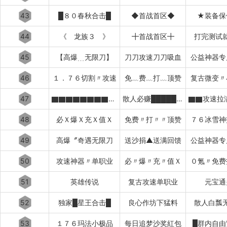
43
█８０春秋合击█
◆首战首区◆
★装备保
44
《 龙族３ 》
╋首战首区╋
打完测试
45
【高爆﹍无限刀】
刀刀攻速刀刀吸血
公益神器专
46
１．７６切割〃攻速
免﹏费﹏打﹏顶赞
复古微变〃
47
▇▇▇▇▇▇▇▇▇▇太初之始
散人必赚█████████
48
必Ｘ爆Ｘ充Ｘ值Ｘ
免费〃打〃〃顶赞
７６冰雪神
49
高爆〞奇遇无限刀
送沙捐▲送满回馈
公益神器专
50
攻速神器〃单职业
必〃爆〃充〃值Ｘ
０氪〃免费
51
英雄传说
复古攻速单职业
元宝通
52
独家█星王合击█
良心作坊下猛料
散人白瓢
53
１７６玛法小极品
每日追梦沙奖紅包
█群内自由