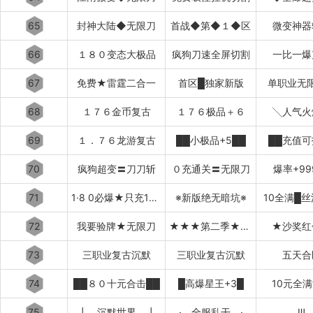
65
封神大陆◆无限刀
首战◆第◆１◆区
微变神器
66
１８０变态大极品
疯狗刀速全屏切割
一比一爆
67
免费★雷霆二合一
首区█独家新版
单职业无
68
１７６金币复古
１７６极品＋６
╲人气火
69
１．７６龙游复古
██小极品+5██
██充值可
70
疯狗超变〓刀刀斩
０充通关〓无限刀
爆率+99
71
1·8 0必爆★只充10元
※新版绝无暗坑※
10全满█
72
我要验牌★无限刀
★★★第二季★★★
★沙奖红
73
三职业复古沉默
三职业复古沉默
五天合
74
██８０十元合击██
█高爆星王+3█
10元全
75
┃ 沉默世界 ┃
· 全服乱干 ·
Ⅲ