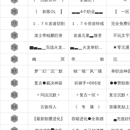
76
┃ 刺客OL ┃
▃▃4个职业▃▃
【 一区
77
１．７６攻速切割
１．７６倍攻特戒
完全免费
78
道士带鲲鹏巨兽
攻速元素▃微变
不玩文字
79
▇▅▃▁百战火龙▁▃▅▇
▅▃▁火龙单职业▁▃▅
★零元通
80
幽﹍﹍﹍﹍﹍﹍冥
帝﹍﹍﹍﹍﹍﹍都
沉﹍﹍﹍
81
梦﹌幻﹌沉﹌默
独﹌领﹌风﹌骚
单职业神
82
复古●裁决神器
祈祷手+666攻
●●赞助靠
83
〃玛法沉默〃
〃复古一区〃
复古沉默〃
84
古族传人
《 专 属 》
首爆奖励上
85
【最新骷髅进化】
吞噬进化●全靠嫖
▄充值好