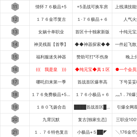
11
情怀７６极品+5
+5圣战可换车房
上线满技能
12
１７６金币复古
１·７６极品＋６
人气火
13
女娲╋单职业
首区╋╋独家新版
╋纯元宝
14
神灵残面【首季】
◆◆神器探索◆◆
一件起飞散
15
福利服迷失神器
赞助可打°不伤身
晚上
16
((( 我是皇 )))
◆纯元宝◆真１区
●一个会员
17
哪吒归来第一季
首战首区爆率高
下号妥妥
18
１７６免费极品+5〓道招猛虎〓
１７６小极品＋６
灬1．76
19
１８０飞扬合击
████首战首区████
引爆全网星
20
九霄沉默
复古[独家生态]
三职业10
21
１．７６特色复古
小极品+５██◤
╲176金