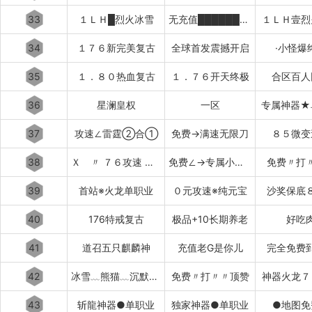
33
１ＬＨ█烈火冰雪
无充值████████████
１ＬＨ壹烈
34
１７６新完美复古
全球首发震撼开启
·小怪爆
35
１．８０热血复古
１．７６开天终极
合区百人
36
星澜皇权
一区
专属神器★
37
攻速∠雷霆②合①
免费→满速无限刀
８５微变
38
Ｘ 〃 ７６攻速 〃 Ｘ
免费∠→专属小极品
免费〃打
39
首站※火龙单职业
０元攻速※纯元宝
沙奖保底
40
176特戒复古
极品+10长期养老
好吃
41
道召五只麒麟神
充值老G是你儿
完全免费
42
冰雪﹏熊猫﹏沉默﹏攻速
免费〃打〃〃顶赞
神器火龙７
43
斩龍神器●单职业
独家神器●单职业
●地图免