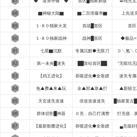
87
◆ 凌霄帝修 ◆
首区█独家新版
〓纯元宝
88
▇神秘大陆▇
▇二百倍爆率▇
上先送
89
１·８０独家火龙
首战█首区
首区
90
１·８０独家战神
战神█首区
◆极品+
91
七星▇沉默
专属沉默●无限刀
０╲氪╲
92
第一未央█迷失
██首站首区██
“无暗坑无
93
【鸡王进化】
吞噬进化●全靠嫖
迷失专属
94
免▲费▲来▲玩
全▲部▲靠▲打
▲新斩立
95
天玄迷失攻速
倍攻攻速迷失
96
群体切割█神器
０充．自己打满赞
打充值．
97
【最新骷髅进化】
吞噬进化●全靠嫖
▄充值好