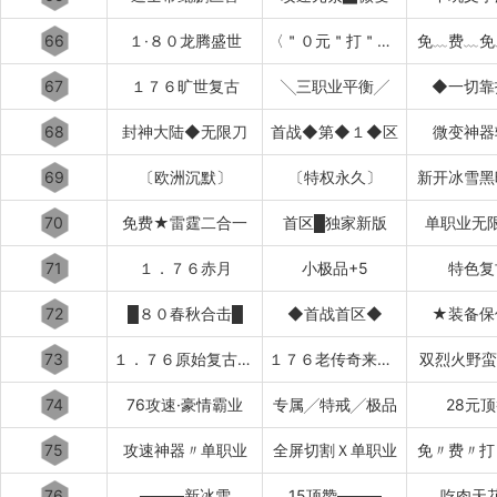
66
１·８０龙腾盛世
〈＂０元＂打＂顶赞＂＞
免﹏费﹏免
67
１７６旷世复古
╲三职业平衡╱
◆一切靠
68
封神大陆◆无限刀
首战◆第◆１◆区
微变神器
69
〔欧洲沉默〕
〔特权永久〕
新开冰雪黑
70
免费★雷霆二合一
首区█独家新版
单职业无
71
１．７６赤月
小极品+5
特色复
72
█８０春秋合击█
◆首战首区◆
★装备保
73
１．７６原始复古███████
１７６老传奇来了████████
双烈火野蛮
74
76攻速·豪情霸业
专属╱特戒╱极品
28元
75
攻速神器〃单职业
全屏切割Ｘ单职业
免〃费〃打
76
────新冰雪
15顶赞────
吃肉天