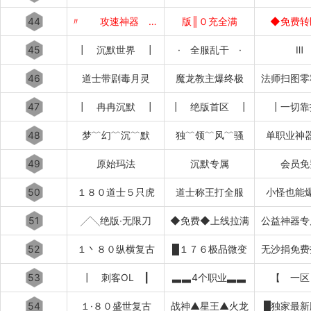
44
〃 攻速神器 〃
版║０充全满
◆免费转
45
┃ 沉默世界 ┃
· 全服乱干 ·
Ⅲ
46
道士带剧毒月灵
魔龙教主爆终极
法师扫图零
47
┃ 冉冉沉默 ┃
┃ 绝版首区 ┃
┃一切靠
48
梦﹌幻﹌沉﹌默
独﹌领﹌风﹌骚
单职业神
49
原始玛法
沉默专属
会员免
50
１８０道士５只虎
道士称王打全服
小怪也能
51
╱╲绝版·无限刀
◆免费◆上线拉满
公益神器专
52
１丶８０纵横复古
█１７６极品微变
无沙捐免费
53
┃ 刺客OL ┃
▃▃4个职业▃▃
【 一区
54
１·８０盛世复古
战神▲星王▲火龙
█独家最新