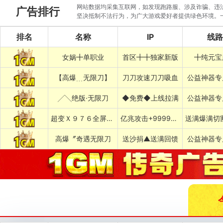
网站数据均采集互联网，如发现跑路服、涉及诈骗、违法圈
广告排行
坚决抵制不法行为，为广大游戏爱好者提供绿色环境。
排名
名称
IP
线路
女娲╋单职业
首区╋╋独家新版
╋纯元宝
【高爆﹍无限刀】
刀刀攻速刀刀吸血
公益神器专
╱╲绝版·无限刀
◆免费◆上线拉满
公益神器专
超变Ｘ９７６全屏乱炸神技
亿兆攻击+999999%吸血专属
高爆〞奇遇无限刀
送沙捐▲送满回馈
公益神器专