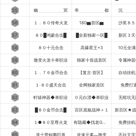
55
幽﹍﹍﹍﹍﹍﹍冥
帝﹍﹍﹍﹍﹍﹍都
沉﹍﹍﹍
56
１．８０传奇火龙
180▆首区▆
沙奖８５
57
８０█鸿蒙合击█
█全新独家一区█
新区３天
58
８０十元合击
高爆星王+3
10元全
59
微变火龙╋单职业
独家╋首战首区
专属神器
60
１．７６金币合击
【复古·首区】
自动挂机
61
１·８０盛天合击
全网独家首区
免费打
62
軒辕神器◆单职业
０元白漂◆单职业
无暗坑无
63
█８０金币合击█
百区底板战神＋１
新百区★战
64
１●８０至尊火龙
有隐藏◆找老G退款
免费挂机
65
道士带鲲鹏巨兽
攻速元素▃微变
不玩文字