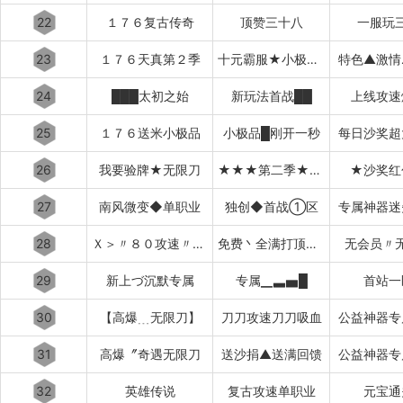
22
１７６复古传奇
顶赞三十八
一服玩
23
１７６天真第２季
十元霸服★小极品+７
特色▲激情
24
███太初之始
新玩法首战██
上线攻速
25
１７６送米小极品
小极品█刚开一秒
每日沙奖超
26
我要验牌★无限刀
★★★第二季★★★
★沙奖红
27
南风微变◆单职业
独创◆首战①区
专属神器迷
28
Ｘ＞〃８０攻速〃＜Ｘ
免费丶全满打顶赞▂▃▅▇
无会员〃
29
新上づ沉默专属
专属▁▃▅█
首站一
30
【高爆﹍无限刀】
刀刀攻速刀刀吸血
公益神器专
31
高爆〞奇遇无限刀
送沙捐▲送满回馈
公益神器专
32
英雄传说
复古攻速单职业
元宝通