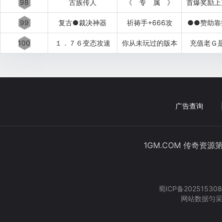
98
古族传人
《 专 属 》
首爆奖励上
99
复古●裁决神器
祈祷手+666攻
●●赞助靠
100
１．７６变态攻速
你从未玩过的版本
充值老Ｇ
广告查询
1GM.COM 传奇资源
蜀ICP备202515308
网站数据匀采