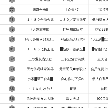
77
归影合击II
〔众天邪〕
〔蚩罗
78
１丶８０全新火龙
１８０╱复古微变
低消费★
79
《天道霸主Ⅱ》
打完测试回本
沙奖88
80
1·8 0必爆★只充10元
※新版绝无暗坑※
10全满█
81
１．８５飞扬玉兔
█新版╋首战区█
█智能打怪
82
三职业复古沉默
三职业复古沉默
五天合
83
天衍传说独家神器
元宝通关●单职业
会员免费上
84
独家█星王合击█
良心作坊下猛料
散人白瓢
85
１７６火龙特戒
新版
首区
86
杀神恶魔★九大陆
散人天堂
100%